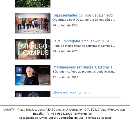
Territorios
Representantes políticos debaten sobre educación e xuventude no campus de Pontevedra
Organizado polo Decanato e a Delegación de Alumnado de Dirección e Xestión Pública e coa participación de candidatos de PP, BNG, PSOE, Sumar e Podemos
6 de maio de 2007
16 de feb. de 2024
Intervención de Camilo Franco
Feira EmpregoinCampus Vigo 2024
Preto de medio millar de alumnas e alumnos buscan coñecer máis de preto as oportunidades que lles achegan as arredor de medio cento de empresas que participan na edición viguesa da feira. Xunto coa visita aos stands, durante a feria desenvólvense varias actividades complementarias, como obradoiros, conversas, mesas redondas ou o pasaporte de empregabilidade, un espazo no que poderán recibir asesoramento sobre o seu CV.
6 de maio de 2007
29 de feb. de 2024
Intervención de Álvaro Domingues
Imaxinémonos sen límites. Cátedras Telefónica
Sólo quen coñece as preguntas pode imaxinar novas respostas
6 de maio de 2007
22 de abr. de 2024
Coloquio
Vídeo resumen JAI 2022
Aclarando dúbidas e debatindo sobre temas relacionados
6 de maio de 2007
13 de xan. de 2023
UvigoTV | Praza Miralles. Local A3A | Campus Universitario | C.P. 36310 Vigo (Pontevedra) |
España | Tlf: +34 986811937 |
tv@uvigo.es
Socioloxía e Economía
Accesibilidade
|
Aviso Legal
|
Condicións de uso
|
Política de cookies
UVigo SpaceLab
6 de maio de 2007
12 de dec. de 2022