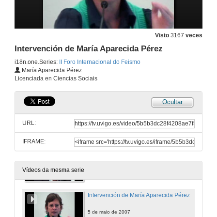
Intervención de Rubén C. Lois González
Visto
3167
veces
5 de maio de 2007
Intervención de María Aparecida Pérez
i18n.one.Series:
II Foro Internacional do Feismo
Coloquio
María Aparecida Pérez
Aclarando dúbidas e debatindo sobre temas relacionados
Licenciada en Ciencias Sociais
5 de maio de 2007
Ocultar
Actuar: Rehumanizar o territorio
URL:
5 de maio de 2007
IFRAME:
Intervención de Francesco Tonucci
5 de maio de 2007
Vídeos da mesma serie
Intervención de María Aparecida Pérez
5 de maio de 2007