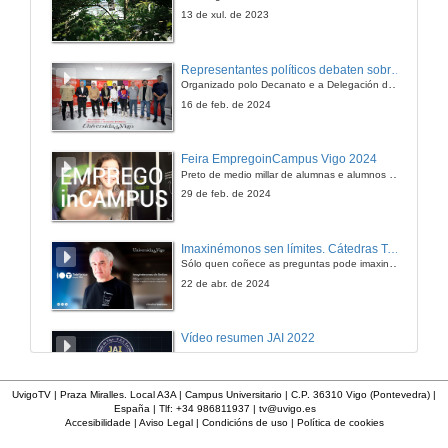
5 de maio de 2007
13 de xul. de 2023
Coloquio
Representantes políticos debaten sobre educación e xuventude no campus de Pontevedra
Aclarando dúbidas e debatindo sobre temas relacionados
Organizado polo Decanato e a Delegación de Alumnado de Dirección e Xestión Pública e coa participación de candidatos de PP, BNG, PSOE, Sumar e Podemos
5 de maio de 2007
16 de feb. de 2024
Actuar: Construír un país
Feira EmpregoinCampus Vigo 2024
Preto de medio millar de alumnas e alumnos buscan coñecer máis de preto as oportunidades que lles achegan as arredor de medio cento de empresas que participan na edición viguesa da feira. Xunto coa visita aos stands, durante a feria desenvólvense varias actividades complementarias, como obradoiros, conversas, mesas redondas ou o pasaporte de empregabilidade, un espazo no que poderán recibir asesoramento sobre o seu CV.
5 de maio de 2007
29 de feb. de 2024
Intervención de Alessandro Petti e Sandi Hilal
Imaxinémonos sen límites. Cátedras Telefónica
Sólo quen coñece as preguntas pode imaxinar novas respostas
5 de maio de 2007
22 de abr. de 2024
Intervención de Hamma Mohamed Cori Emhamed
Vídeo resumen JAI 2022
5 de maio de 2007
13 de xan. de 2023
UvigoTV | Praza Miralles. Local A3A | Campus Universitario | C.P. 36310 Vigo (Pontevedra) |
España | Tlf: +34 986811937 |
tv@uvigo.es
Coloquio
Accesibilidade
|
Aviso Legal
|
Condicións de uso
|
Política de cookies
UVigo SpaceLab
Aclarando dúbidas e debatindo sobre temas relacionados