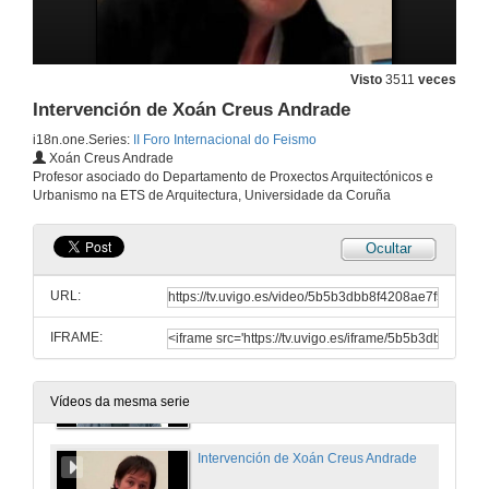
5 de maio de 2007
Intervención de Xerardo Pereiro
Visto
3511
veces
5 de maio de 2007
Intervención de Xoán Creus Andrade
i18n.one.Series:
II Foro Internacional do Feismo
Xoán Creus Andrade
Intervención de Xesús Vázquez
Profesor asociado do Departamento de Proxectos Arquitectónicos e
Urbanismo na ETS de Arquitectura, Universidade da Coruña
5 de maio de 2007
Ocultar
Coloquio
Aclarando dúbidas e debatindo sobre temas relacionados
URL:
5 de maio de 2007
IFRAME:
Actuar: Análise / Programa
5 de maio de 2007
Vídeos da mesma serie
Intervención de Xoán Creus Andrade