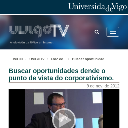
TOGGLE
Toggle
SEARCH
navigatio
A televisión da UVigo en Internet
INICIO
UVIGOTV
Foro de
...
Buscar oportunidad
...
Buscar oportunidades dende o
punto de vista do corporativismo.
9 de nov. de 2012