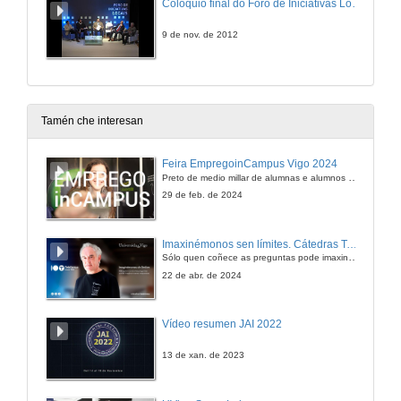
Coloquio final do Foro de Iniciativas Locais.
9 de nov. de 2012
Tamén che interesan
Feira EmpregoinCampus Vigo 2024
Preto de medio millar de alumnas e alumnos buscan coñecer máis de preto as oportunidades que lles achegan as arredor de medio cento de empresas que participan na edición viguesa da feira. Xunto coa visita aos stands, durante a feria desenvólvense varias actividades complementarias, como obradoiros, conversas, mesas redondas ou o pasaporte de empregabilidade, un espazo no que poderán recibir asesoramento sobre o seu CV.
29 de feb. de 2024
Imaxinémonos sen límites. Cátedras Telefónica
Sólo quen coñece as preguntas pode imaxinar novas respostas
22 de abr. de 2024
Vídeo resumen JAI 2022
13 de xan. de 2023