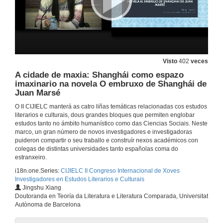
Primeira sesión de comunicacións. Mesa 1. Quenda de preguntas
15 de feb. de 2017
Cando a realidade traspasa a ficción: unha mostra da realidade quebradiza nos invisibles de José María Merino
Visto
402
veces
A cidade de maxia: Shanghái como espazo
15 de feb. de 2017
imaxinario na novela O embruxo de Shanghái de
Juan Marsé
Presentación
O II CIJIELC manterá as catro liñas temáticas relacionadas cos estudos
literarios e culturais, dous grandes bloques que permiten englobar
15 de feb. de 2017
estudos tanto no ámbito humanístico como das Ciencias Sociais. Neste
marco, un gran número de novos investigadores e investigadoras
puideron compartir o seu traballo e construír nexos académicos con
Mitos atlánticos nos mundos de Gonzalo Torrente Ballester
colegas de distintas universidades tanto españolas coma do
estranxeiro.
15 de feb. de 2017
i18n.one.Series:
CIJIELC II Congreso Internacional de Xoves
Investigadores en Estudos Literarios e Culturais
Jingshu Xiang
Vates e versos na obra de Gonzalo Torrente Ballester
Doutoranda en Teoría da Literatura e Literatura Comparada, Universitat
Autònoma de Barcelona
15 de feb. de 2017