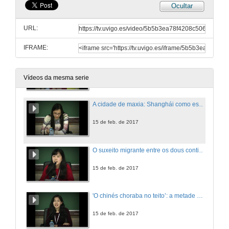
Ocultar
Presentación de libros. Turno de preguntas
URL:
15 de feb. de 2017
IFRAME:
Presentación
15 de feb. de 2017
Vídeos da mesma serie
A cidade de maxia: Shanghái como espazo imaxinario na novela O embruxo de Shanghái de Juan Marsé
15 de feb. de 2017
O suxeito migrante entre os dous continentes: Una conversión de Uei-kuong de Siu Kam Wen
15 de feb. de 2017
'O chinés choraba no teito’: a metade marxinada na ‘Danza da morte’ de Federico García Lorca
15 de feb. de 2017