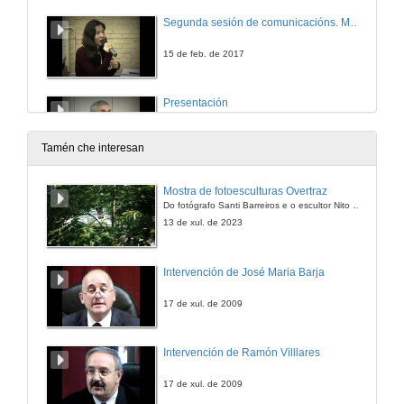
Segunda sesión de comunicacións. Mesa 1. Turno de preguntas
15 de feb. de 2017
Presentación
15 de feb. de 2017
Tamén che interesan
Os grandes e pequenos heroes de Chile: crítica política na novela histórica de Magdalena Petit (1951)
Mostra de fotoesculturas Overtraz
Do fotógrafo Santi Barreiros e o escultor Nito Contreras.
15 de feb. de 2017
13 de xul. de 2023
Cárcere sen reixas: A corporalidade feminina e o fracaso do capitalismo durante a post-ditadura arxentina na poesía de Alicia Borinsky
Intervención de José Maria Barja
15 de feb. de 2017
17 de xul. de 2009
A Mina do Tango: Gendering Discourse in Tango Lyrics
Intervención de Ramón Villlares
15 de feb. de 2017
17 de xul. de 2009