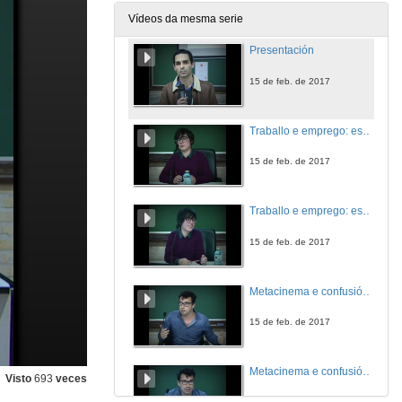
15 de feb. de 2017
Vídeos da mesma serie
Presentación
15 de feb. de 2017
Traballo e emprego: escenarios laborais femininos en Los lunes al sol
15 de feb. de 2017
Traballo e emprego: escenarios laborais femininos en Los lunes al sol. Turno de preguntas
15 de feb. de 2017
Metacinema e confusión: Novas ferramentas na narrativa cinematográfica
15 de feb. de 2017
Metacinema e confusión: Novas ferramentas na narrativa cinematográfica. Turno de preguntas
Visto
693
veces