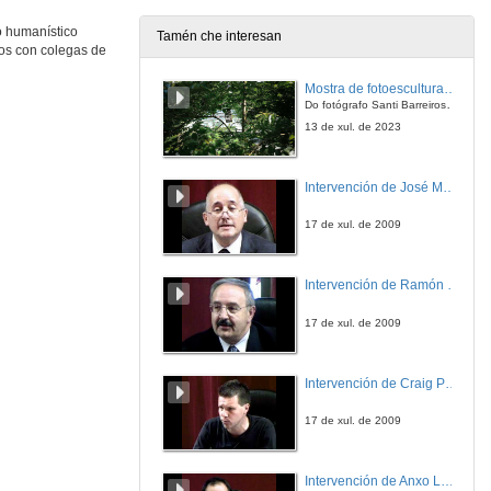
15 de feb. de 2017
o humanístico
Tamén che interesan
cos con colegas de
Presentación
Mostra de fotoesculturas Overtraz
16 de feb. de 2017
Do fotógrafo Santi Barreiros e o escultor Nito Contreras.
13 de xul. de 2023
Compromiso político na obra de Julio Cortázar. A dobre revolución: o caso de Reunión
Intervención de José Maria Barja
16 de feb. de 2017
17 de xul. de 2009
A recepción do surrealismo na obra de Ernesto Sábato
Intervención de Ramón Villlares
16 de feb. de 2017
17 de xul. de 2009
Erdorsain y o seu recorrido existencial polas rúas porteñas en Los siete locos de Roberto Arlt
Intervención de Craig Patterson
16 de feb. de 2017
17 de xul. de 2009
Cuarta sesión de comunicacións. Mesa 1. Turno de preguntas
Intervención de Anxo Lorenzo
16 de feb. de 2017