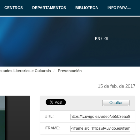
15 de feb. de 2017
CENTROS
DEPARTAMENTOS
BIBLIOTECA
INFO PARA...
Os grandes e pequenos heroes de Chile: crítica política na novela histórica de Magdalena Petit (1951)
15 de feb. de 2017
ES /
GL
Cárcere sen reixas: A corporalidade feminina e o fracaso do capitalismo durante a post-ditadura arxentina na poesía de Alicia Borinsky
15 de feb. de 2017
studos Literarios e Culturais
Presentación
A Mina do Tango: Gendering Discourse in Tango Lyrics
15 de feb. de 2017
15 de feb. de 2017
Sloppily Human: Infapolitica, Vulgar Women, and Subversion in the Gendered Discourse of Roberto Bolaño’s Amuleto
Ocultar
15 de feb. de 2017
URL:
IFRAME:
Discursos femininos artellados dende o Cono Sur. Turno de preguntas