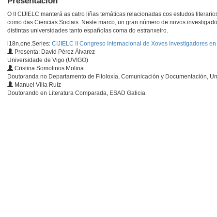
Presentación
O II CIJIELC manterá as catro liñas temáticas relacionadas cos estudos literar
como das Ciencias Sociais. Neste marco, un gran número de novos investigador
distintas universidades tanto españolas coma do estranxeiro.
i18n.one.Series:
CIJIELC II Congreso Internacional de Xoves Investigadores en 
Presenta: David Pérez Álvarez
Universidade de Vigo (UVIGO)
Cristina Somolinos Molina
Doutoranda no Departamento de Filoloxía, Comunicación y Documentación, Un
Manuel Villa Ruíz
Doutorando en Literatura Comparada, ESAD Galicia