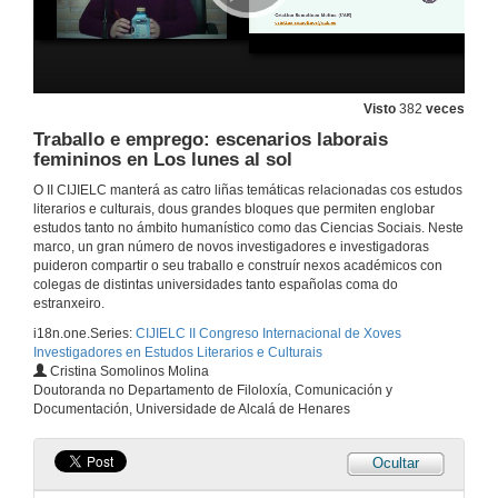
15 de feb. de 2017
Os grandes e pequenos heroes de Chile: crítica política na novela histórica de Magdalena Petit (1951)
Visto
382
veces
15 de feb. de 2017
Traballo e emprego: escenarios laborais
femininos en Los lunes al sol
Cárcere sen reixas: A corporalidade feminina e o fracaso do capitalismo durante a post-ditadura arxentina na poesía de Alicia Borinsky
O II CIJIELC manterá as catro liñas temáticas relacionadas cos estudos
literarios e culturais, dous grandes bloques que permiten englobar
15 de feb. de 2017
estudos tanto no ámbito humanístico como das Ciencias Sociais. Neste
marco, un gran número de novos investigadores e investigadoras
puideron compartir o seu traballo e construír nexos académicos con
A Mina do Tango: Gendering Discourse in Tango Lyrics
colegas de distintas universidades tanto españolas coma do
estranxeiro.
15 de feb. de 2017
i18n.one.Series:
CIJIELC II Congreso Internacional de Xoves
Investigadores en Estudos Literarios e Culturais
Cristina Somolinos Molina
Sloppily Human: Infapolitica, Vulgar Women, and Subversion in the Gendered Discourse of Roberto Bolaño’s Amuleto
Doutoranda no Departamento de Filoloxía, Comunicación y
Documentación, Universidade de Alcalá de Henares
15 de feb. de 2017
Ocultar
Discursos femininos artellados dende o Cono Sur. Turno de preguntas