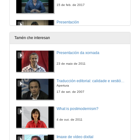
15 de feb. de 2017
Presentación
16 de feb. de 2017
Tamén che interesan
Compromiso político na obra de Julio Cortázar. A dobre revolución: o caso de Reunión
Presentación da xornada
16 de feb. de 2017
23 de maio de 2011
A recepción do surrealismo na obra de Ernesto Sábato
Traducción editorial: calidade e xestión de proxectos
Apertura
16 de feb. de 2017
17 de set. de 2007
Erdorsain y o seu recorrido existencial polas rúas porteñas en Los siete locos de Roberto Arlt
What is postmodernism?
16 de feb. de 2017
4 de out. de 2011
Cuarta sesión de comunicacións. Mesa 1. Turno de preguntas
Imaxe de vídeo dixital