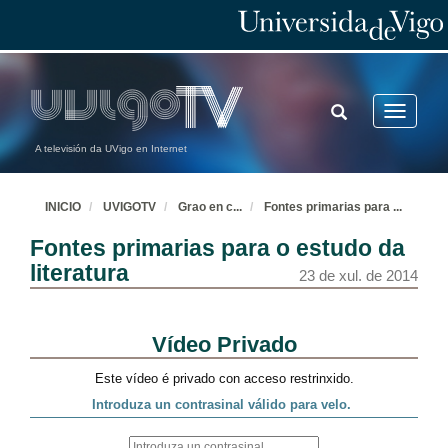
TOGGLE
Toggle
SEARCH
navigatio
A televisión da UVigo en Internet
INICIO
UVIGOTV
Grao en c
...
Fontes primarias para
...
Fontes primarias para o estudo da
literatura
23 de xul. de 2014