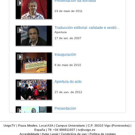
Presentación da xornada
23 de maio de 2011
Traducción editorial: calidade e xestión de proxectos
Apertura
17 de set. de 2007
Inauguración
8 de maio de 2010
Apertura do acto
27 de xan. de 2012
Presentación
23 de abr. de 2014
UvigoTV | Praza Miralles. Local A3A | Campus Universitario | C.P. 36310 Vigo (Pontevedra) |
España | Tlf: +34 986811937 |
tv@uvigo.es
Accesibilidade
|
Aviso Legal
|
Condicións de uso
|
Política de cookies