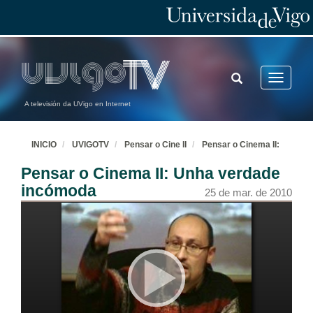
TOGGLE
Toggle
SEARCH
navigatio
A televisión da UVigo en Internet
INICIO
UVIGOTV
Pensar o Cine II
Pensar o Cinema II:
Pensar o Cinema II: Unha verdade
incómoda
25 de mar. de 2010