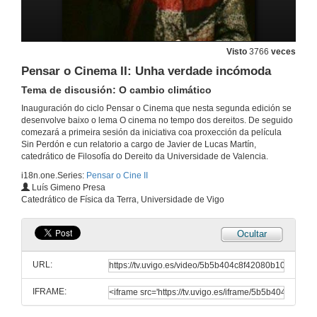
Visto
3766
veces
Pensar o Cinema II: Unha verdade incómoda
Tema de discusión: O cambio climático
Inauguración do ciclo Pensar o Cinema que nesta segunda edición se
desenvolve baixo o lema O cinema no tempo dos dereitos. De seguido
comezará a primeira sesión da iniciativa coa proxección da película
Sin Perdón e cun relatorio a cargo de Javier de Lucas Martín,
catedrático de Filosofía do Dereito da Universidade de Valencia.
i18n.one.Series:
Pensar o Cine II
Luís Gimeno Presa
Catedrático de Física da Terra, Universidade de Vigo
Ocultar
Pensar o Cinema II: Sen perdón
Tema de discusión: Xustiza e vinganza.
URL:
15 de mar. de 2010
IFRAME:
Quenda de preguntas