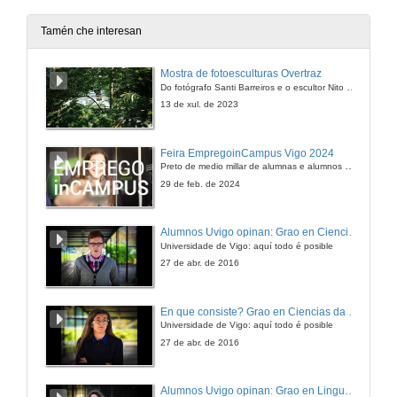
Tema de discusión: La violencia perversa.
22 de abr. de 2010
Tamén che interesan
Quenda de preguntas
Mostra de fotoesculturas Overtraz
Do fotógrafo Santi Barreiros e o escultor Nito Contreras.
22 de abr. de 2010
13 de xul. de 2023
Presentación
Feira EmpregoinCampus Vigo 2024
Preto de medio millar de alumnas e alumnos buscan coñecer máis de preto as oportunidades que lles achegan as arredor de medio cento de empresas que participan na edición viguesa da feira. Xunto coa visita aos stands, durante a feria desenvólvense varias actividades complementarias, como obradoiros, conversas, mesas redondas ou o pasaporte de empregabilidade, un espazo no que poderán recibir asesoramento sobre o seu CV.
3 de xuño de 2010
29 de feb. de 2024
Pensar o Cinema II: O Bosque
Alumnos Uvigo opinan: Grao en Ciencias da Linguaxe e Estudos Literarios
Os límites da utopía.
Universidade de Vigo: aquí todo é posible
3 de xuño de 2010
27 de abr. de 2016
Quenda de preguntas
En que consiste? Grao en Ciencias da Linguaxe e Estudos Literarios
Os límites da utopía.
Universidade de Vigo: aquí todo é posible
3 de xuño de 2010
27 de abr. de 2016
Presentación
Alumnos Uvigo opinan: Grao en Linguas Estranxeiras