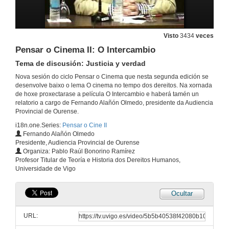
Pensar o Cinema II: A batalla de Argel
Tema de discusión: A guerra contra o terrorismo.
Visto
3434
veces
8 de abr. de 2010
Pensar o Cinema II: O Intercambio
Tema de discusión: Justicia y verdad
Presentación
Nova sesión do ciclo Pensar o Cinema que nesta segunda edición se
desenvolve baixo o lema O cinema no tempo dos dereitos. Na xornada
22 de abr. de 2010
de hoxe proxectarase a película O Intercambio e haberá tamén un
relatorio a cargo de Fernando Alañón Olmedo, presidente da Audiencia
Provincial de Ourense.
Pensar o Cinema II: Nove semanas e media
Tema de discusión: La violencia perversa.
i18n.one.Series:
Pensar o Cine II
22 de abr. de 2010
Fernando Alañón Olmedo
Presidente, Audiencia Provincial de Ourense
Organiza: Pablo Raúl Bonorino Ramírez
Quenda de preguntas
Profesor Titular de Teoría e Historia dos Dereitos Humanos,
Universidade de Vigo
22 de abr. de 2010
Ocultar
Presentación
URL:
3 de xuño de 2010