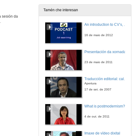
8 de abr. de 2010
Tamén che interesan
a sesión da
Presentación
.
An introduction to CV’s, letters, and job searching
22 de abr. de 2010
16 de maio de 2012
Pensar o Cinema II: Nove semanas e media
Tema de discusión: La violencia perversa.
Presentación da xornada
22 de abr. de 2010
23 de maio de 2011
Quenda de preguntas
Traducción editorial: calidade e xestión de proxectos
22 de abr. de 2010
Apertura
17 de set. de 2007
Presentación
What is postmodernism?
3 de xuño de 2010
4 de out. de 2011
Pensar o Cinema II: O Bosque
Os límites da utopía.
Imaxe de vídeo dixital
3 de xuño de 2010