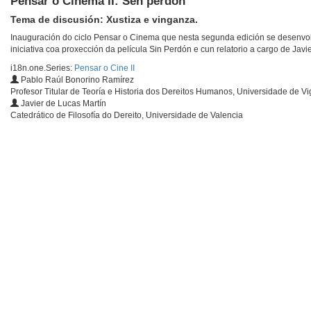
Pensar o Cinema II: Sen perdón
Tema de discusión: Xustiza e vinganza.
Inauguración do ciclo Pensar o Cinema que nesta segunda edición se desenvol
iniciativa coa proxección da película Sin Perdón e cun relatorio a cargo de Javi
i18n.one.Series:
Pensar o Cine II
Pablo Raúl Bonorino Ramírez
Profesor Titular de Teoría e Historia dos Dereitos Humanos, Universidade de Vi
Javier de Lucas Martín
Catedrático de Filosofía do Dereito, Universidade de Valencia