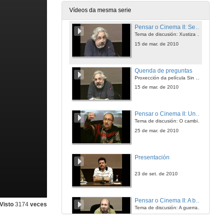
Vídeos da mesma serie
Pensar o Cinema II: Sen perdón
Tema de discusión: Xustiza e vinganza.
15 de mar. de 2010
Quenda de preguntas
Proxección da película Sin Perdón e relatorio a cargo de Javier de Lucas Martín
15 de mar. de 2010
Pensar o Cinema II: Unha verdade incómoda
Tema de discusión: O cambio climático
25 de mar. de 2010
Presentación
23 de set. de 2010
Pensar o Cinema II: A batalla de Argel
Visto
3174
veces
Tema de discusión: A guerra contra o terrorismo.