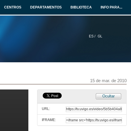
CENTROS
DEPARTAMENTOS
BIBLIOTECA
INFO PARA...
ES /
GL
15 de mar. de 2010
Ocultar
URL:
IFRAME: