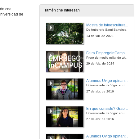
ión coa
Tamén che interesan
Universidad de
Pensar o Cinema II: O Intercambio
Tema de discusión: Justicia y verdad
Mostra de fotoesculturas Overtraz
3 de xuño de 2010
Do fotógrafo Santi Barreiros e o escultor Nito Contreras.
13 de xul. de 2023
Quenda de preguntas
Tema de discusión: Justicia y verdad
Feira EmpregoinCampus Vigo 2024
3 de xuño de 2010
Preto de medio millar de alumnas e alumnos buscan coñecer máis de preto as oportunidades que lles achegan as arredor de medio cento de empresas que participan na edición viguesa da feira. Xunto coa visita aos stands, durante a feria desenvólvense varias actividades complementarias, como obradoiros, conversas, mesas redondas ou o pasaporte de empregabilidade, un espazo no que poderán recibir asesoramento sobre o seu CV.
29 de feb. de 2024
Alumnos Uvigo opinan: Grao en Ciencias da Linguaxe e Estudos Literarios
Universidade de Vigo: aquí todo é posible
27 de abr. de 2016
En que consiste? Grao en Ciencias da Linguaxe e Estudos Literarios
Universidade de Vigo: aquí todo é posible
27 de abr. de 2016
Alumnos Uvigo opinan: Grao en Linguas Estranxeiras