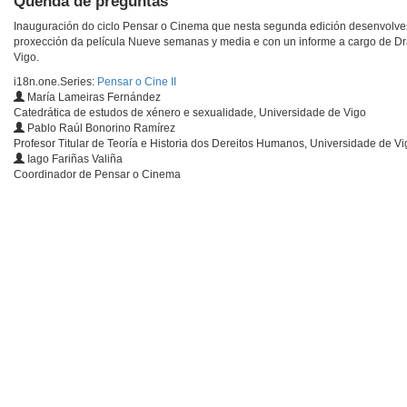
Quenda de preguntas
Inauguración do ciclo Pensar o Cinema que nesta segunda edición desenvolve
proxección da película Nueve semanas y media e con un informe a cargo de Dra
Vigo.
i18n.one.Series:
Pensar o Cine II
María Lameiras Fernández
Catedrática de estudos de xénero e sexualidade, Universidade de Vigo
Pablo Raúl Bonorino Ramírez
Profesor Titular de Teoría e Historia dos Dereitos Humanos, Universidade de Vi
Iago Fariñas Valiña
Coordinador de Pensar o Cinema