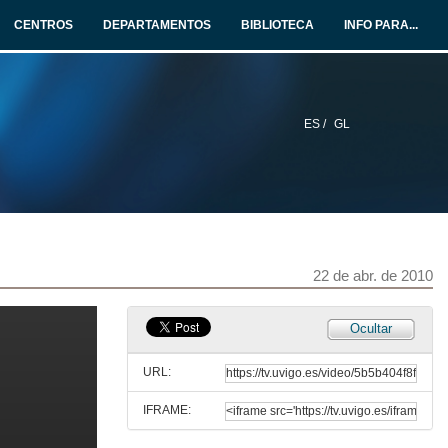
15 de mar. de 2010
CENTROS
DEPARTAMENTOS
BIBLIOTECA
INFO PARA...
Pensar o Cinema II: Unha verdade incómoda
Tema de discusión: O cambio climático
25 de mar. de 2010
ES /
GL
Presentación
23 de set. de 2010
Pensar o Cinema II: A batalla de Argel
Tema de discusión: A guerra contra o terrorismo.
8 de abr. de 2010
22 de abr. de 2010
Presentación
Ocultar
22 de abr. de 2010
URL:
IFRAME:
Pensar o Cinema II: Nove semanas e media
Tema de discusión: La violencia perversa.