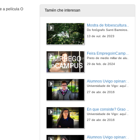
 a película O
Tamén che interesan
Mostra de fotoesculturas Overtraz
Do fotógrafo Santi Barreiros e o escultor Nito Contreras.
13 de xul. de 2023
Feira EmpregoinCampus Vigo 2024
Preto de medio millar de alumnas e alumnos buscan coñecer máis de preto as oportunidades que lles achegan as arredor de medio cento de empresas que participan na edición viguesa da feira. Xunto coa visita aos stands, durante a feria desenvólvense varias actividades complementarias, como obradoiros, conversas, mesas redondas ou o pasaporte de empregabilidade, un espazo no que poderán recibir asesoramento sobre o seu CV.
29 de feb. de 2024
Alumnos Uvigo opinan: Grao en Ciencias da Linguaxe e Estudos Literarios
Universidade de Vigo: aquí todo é posible
27 de abr. de 2016
En que consiste? Grao en Ciencias da Linguaxe e Estudos Literarios
Universidade de Vigo: aquí todo é posible
27 de abr. de 2016
Alumnos Uvigo opinan: Grao en Linguas Estranxeiras