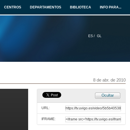
Tema de discusión: A guerra contra o terrorismo.
CENTROS
DEPARTAMENTOS
BIBLIOTECA
INFO PARA...
8 de abr. de 2010
Presentación
22 de abr. de 2010
ES /
GL
Pensar o Cinema II: Nove semanas e media
Tema de discusión: La violencia perversa.
22 de abr. de 2010
Quenda de preguntas
8 de abr. de 2010
22 de abr. de 2010
Ocultar
Presentación
URL:
3 de xuño de 2010
IFRAME:
Pensar o Cinema II: O Bosque