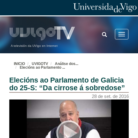
TOGGLE
Toggle
SEARCH
navigatio
A televisión da UVigo en Internet
INICIO
UVIGOTV
Análise dos
...
Elecións ao Parlamento
...
Elecións ao Parlamento de Galicia
do 25-S: “Da cirrose á sobredose”
28 de set. de 2016