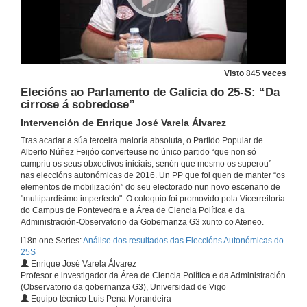
Visto
845
veces
Elecións ao Parlamento de Galicia do 25-S: “Da
cirrose á sobredose”
Intervención de Enrique José Varela Álvarez
Tras acadar a súa terceira maioría absoluta, o Partido Popular de
Alberto Núñez Feijóo converteuse no único partido “que non só
cumpriu os seus obxectivos iniciais, senón que mesmo os superou”
nas eleccións autonómicas de 2016. Un PP que foi quen de manter “os
elementos de mobilización” do seu electorado nun novo escenario de
"multipardisimo imperfecto". O coloquio foi promovido pola Vicerreitoría
do Campus de Pontevedra e a Área de Ciencia Política e da
Administración-Observatorio da Gobernanza G3 xunto co Ateneo.
i18n.one.Series:
Análise dos resultados das Eleccións Autonómicas do
25S
Enrique José Varela Álvarez
Profesor e investigador da Área de Ciencia Política e da Administración
(Observatorio da gobernanza G3), Universidad de Vigo
Equipo técnico Luis Pena Morandeira