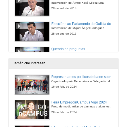
Intervención de Álvaro Xosé López Mira
28 de set. de 2016
Eleccións ao Parlamento de Galicia do 25-S: A comunicación na campaña electoral
Intervención de Miguel Ángel Rodríguez
28 de set. de 2016
Quenda de preguntas
28 de set. de 2016
Tamén che interesan
Representantes políticos debaten sobre educación e xuventude no campus de Pontevedra
Organizado polo Decanato e a Delegación de Alumnado de Dirección e Xestión Pública e coa participación de candidatos de PP, BNG, PSOE, Sumar e Podemos
16 de feb. de 2024
Feira EmpregoinCampus Vigo 2024
Preto de medio millar de alumnas e alumnos buscan coñecer máis de preto as oportunidades que lles achegan as arredor de medio cento de empresas que participan na edición viguesa da feira. Xunto coa visita aos stands, durante a feria desenvólvense varias actividades complementarias, como obradoiros, conversas, mesas redondas ou o pasaporte de empregabilidade, un espazo no que poderán recibir asesoramento sobre o seu CV.
29 de feb. de 2024