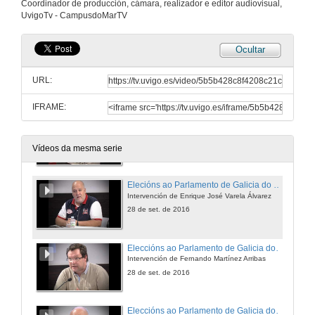
Coordinador de producción, cámara, realizador e editor audiovisual,
UvigoTv - CampusdoMarTV
Ocultar
Análise dos resultados das Eleccións Autonómicas do 25S
Mesa redonda ao completo
URL:
28 de set. de 2016
IFRAME:
Presentación dos poñentes
28 de set. de 2016
Vídeos da mesma serie
Elecións ao Parlamento de Galicia do 25-S: “Da cirrose á sobredose”
Intervención de Enrique José Varela Álvarez
28 de set. de 2016
Eleccións ao Parlamento de Galicia do 25-S: Obxectivos previos e resultados dos partidos
Intervención de Fernando Martínez Arribas
28 de set. de 2016
Eleccións ao Parlamento de Galicia do 25-S: O papel do árbitro: o sistema electoral é imparcial?