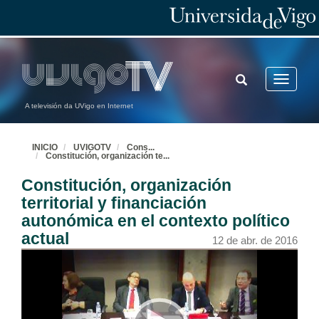
TOGGLE
Toggle
SEARCH
navigatio
A televisión da UVigo en Internet
INICIO
UVIGOTV
Cons
...
Constitución, organización te
...
Constitución, organización
territorial y financiación
autonómica en el contexto político
actual
12 de abr. de 2016