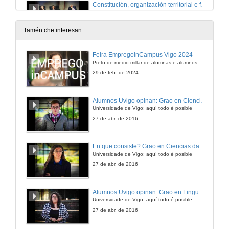
Constitución, organización territorial e financiación autonómica no contexto político actual
Quenda de debate
12 de abr. de 2016
Tamén che interesan
Feira EmpregoinCampus Vigo 2024
Preto de medio millar de alumnas e alumnos buscan coñecer máis de preto as oportunidades que lles achegan as arredor de medio cento de empresas que participan na edición viguesa da feira. Xunto coa visita aos stands, durante a feria desenvólvense varias actividades complementarias, como obradoiros, conversas, mesas redondas ou o pasaporte de empregabilidade, un espazo no que poderán recibir asesoramento sobre o seu CV.
29 de feb. de 2024
Alumnos Uvigo opinan: Grao en Ciencias da Linguaxe e Estudos Literarios
Universidade de Vigo: aquí todo é posible
27 de abr. de 2016
En que consiste? Grao en Ciencias da Linguaxe e Estudos Literarios
Universidade de Vigo: aquí todo é posible
27 de abr. de 2016
Alumnos Uvigo opinan: Grao en Linguas Estranxeiras
Universidade de Vigo: aquí todo é posible
27 de abr. de 2016