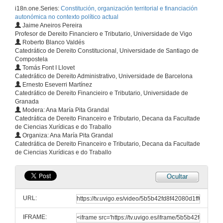
i18n.one.Series:
Constitución, organización territorial e financiación
autonómica no contexto político actual
Jaime Aneiros Pereira
Profesor de Dereito Financiero e Tributario, Universidade de Vigo
Roberto Blanco Valdés
Catedrático de Dereito Constitucional, Universidade de Santiago de
Compostela
Tomás Font I Llovet
Catedrático de Dereito Administrativo, Universidade de Barcelona
Ernesto Eseverri Martínez
Catedrático de Dereito Financieiro e Tributario, Universidade de
Granada
Modera: Ana María Pita Grandal
Catedrática de Dereito Financeiro e Tributario, Decana da Facultade
de Ciencias Xurídicas e do Traballo
Organiza: Ana María Pita Grandal
Constitución, organización territorial y financiación autonómica en el contexto político actual
Catedrática de Dereito Financeiro e Tributario, Decana da Facultade
Intervención de Roberto Luis Blanco Valdés
de Ciencias Xurídicas e do Traballo
12 de abr. de 2016
Ocultar
Constitución, organización territorial y financiación autonómica en el contexto político actual
Intervención de Tomás Font I Llovet
URL:
12 de abr. de 2016
IFRAME: