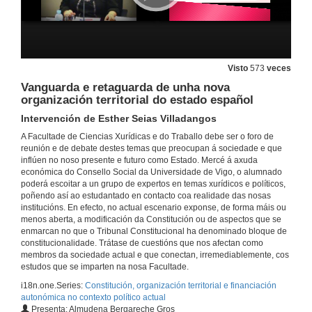
Visto
573
veces
Vanguarda e retaguarda de unha nova
organización territorial do estado español
Intervención de Esther Seias Villadangos
A Facultade de Ciencias Xurídicas e do Traballo debe ser o foro de
reunión e de debate destes temas que preocupan á sociedade e que
inflúen no noso presente e futuro como Estado. Mercé á axuda
económica do Consello Social da Universidade de Vigo, o alumnado
poderá escoitar a un grupo de expertos en temas xurídicos e políticos,
poñendo así ao estudantado en contacto coa realidade das nosas
institucións. En efecto, no actual escenario exponse, de forma máis ou
menos aberta, a modificación da Constitución ou de aspectos que se
enmarcan no que o Tribunal Constitucional ha denominado bloque de
constitucionalidade. Trátase de cuestións que nos afectan como
membros da sociedade actual e que conectan, irremediablemente, cos
estudos que se imparten na nosa Facultade.
Constitución, organización territorial y financiación autonómica en el contexto político actual
i18n.one.Series:
Constitución, organización territorial e financiación
Intervención de Roberto Luis Blanco Valdés
autonómica no contexto político actual
12 de abr. de 2016
Presenta: Almudena Bergareche Gros