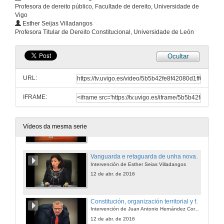
Profesora de dereito público, Facultade de dereito, Universidade de
Vigo
Constitución, organización territorial y financiación autonómica en el contexto político actual
Esther Seijas Villadangos
Intervención de Tomás Font I Llovet
Profesora Titular de Dereito Constitucional, Universidade de León
12 de abr. de 2016
Ocultar
Constitución, organización territorial y financiación autonómica en el contexto político actual
Intervención de Ernesto Eseverri Martínez
URL:
12 de abr. de 2016
IFRAME:
Constitución, organización territorial y financiación autonómica en el contexto político actual
Quenda de debate
Vídeos da mesma serie
12 de abr. de 2016
Vanguarda e retaguarda de unha nova organización territorial do estado español
Intervención de Esther Seias Villadangos
12 de abr. de 2016
Constitución, organización territorial y financiación autonómica en el contexto político actual
Intervención de Juan Antonio Hernández Corchete
12 de abr. de 2016