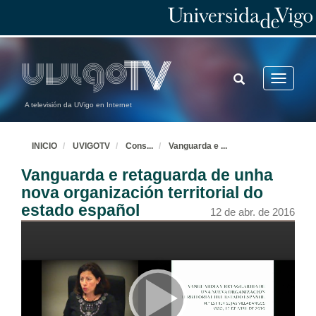
TOGGLE
Toggle
SEARCH
navigatio
A televisión da UVigo en Internet
INICIO
UVIGOTV
Cons
...
Vanguarda e
...
Vanguarda e retaguarda de unha
nova organización territorial do
estado español
12 de abr. de 2016