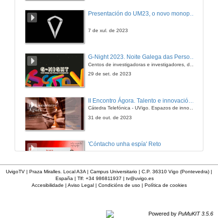
Resposta
Presentación do UM23, o novo monopraza de UVigo Motorsport
16 de dec. de 2010
7 de xul. de 2023
Resposta
G-Night 2023. Noite Galega das Persoas Investigadoras. Conciencias creativas
Centos de investigadoras e investigadores, decenas de actividades e sete cidades
16 de dec. de 2010
29 de set. de 2023
Quenda de Preguntas
II Encontro Ágora. Talento e innovación na era da transformación dixital
Cátedra Telefónica - UVigo. Espazos de innovación
16 de dec. de 2010
31 de out. de 2023
'Cóntacho unha espía' Reto
23 de dec. de 2020
UvigoTV | Praza Miralles. Local A3A | Campus Universitario | C.P. 36310 Vigo (Pontevedra) |
España | Tlf: +34 986811937 |
tv@uvigo.es
Accesibilidade
|
Aviso Legal
|
Condicións de uso
|
Política de cookies
'Cóntacho unha espía' Criptografía
Taller manipulativo 1
23 de dec. de 2020
Powered by
PuMuKIT 3.5.6