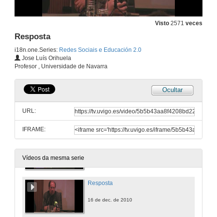
Resposta
Visto
2571
veces
16 de dec. de 2010
Resposta
i18n.one.Series:
Redes Sociais e Educación 2.0
Resposta
Jose Luís Orihuela
Profesor , Universidade de Navarra
16 de dec. de 2010
Ocultar
3ª Pregunta
URL:
16 de dec. de 2010
IFRAME:
Resposta
16 de dec. de 2010
Vídeos da mesma serie
Resposta
16 de dec. de 2010