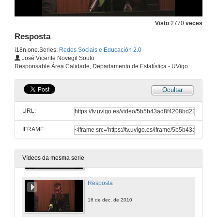
Resposta
Visto
2770
veces
16 de dec. de 2010
Resposta
i18n.one.Series:
Redes Sociais e Educación 2.0
Resposta
José Vicente Novegil Souto
Responsable Área Calidade, Departamento de Estatística - UVigo
16 de dec. de 2010
Ocultar
4ª Pregunta
URL:
16 de dec. de 2010
IFRAME:
Resposta
16 de dec. de 2010
Vídeos da mesma serie
Resposta
16 de dec. de 2010