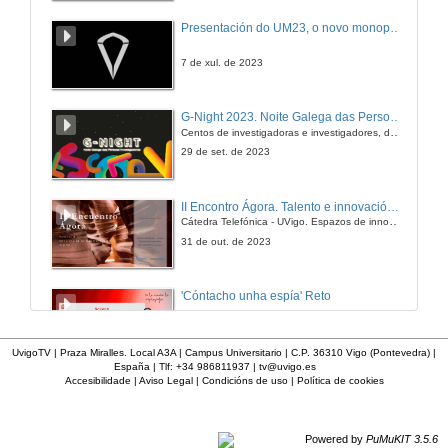
Presentación do UM23, o novo monopraza de UVigo Motorsport
7 de xul. de 2023
G-Night 2023. Noite Galega das Persoas Investigadoras. Conciencias creativas
Centos de investigadoras e investigadores, decenas de actividades e sete cidades
29 de set. de 2023
II Encontro Ágora. Talento e innovación na era da transformación dixital
Cátedra Telefónica - UVigo. Espazos de innovación
31 de out. de 2023
'Cóntacho unha espía' Reto
23 de dec. de 2020
UvigoTV | Praza Miralles. Local A3A | Campus Universitario | C.P. 36310 Vigo (Pontevedra) |
España | Tlf: +34 986811937 |
tv@uvigo.es
Accesibilidade
|
Aviso Legal
|
Condicións de uso
|
Política de cookies
'Cóntacho unha espía' Criptografía
Taller manipulativo 1
23 de dec. de 2020
Powered by
PuMuKIT 3.5.6