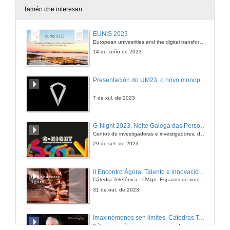
5 de out. de 2010
Tamén che interesan
Quenda de preguntas
EUNIS 2023
European univesrities and the digital transformation: challenges and opportunities ahead
5 de out. de 2010
14 de xuño de 2023
A mocidade da Organización Industrial
Presentación do UM23, o novo monopraza de UVigo Motorsport
1ª Intervención
27 de out. de 2010
7 de xul. de 2023
Intervención de Ángela Magán Zamorano
G-Night 2023. Noite Galega das Persoas Investigadoras. Conciencias creativas
2ª Intervención
Centos de investigadoras e investigadores, decenas de actividades e sete cidades
27 de out. de 2010
29 de set. de 2023
Intervención de Andrea De Haz Fuembuena
II Encontro Ágora. Talento e innovación na era da transformación dixital
3ª Intervención
Cátedra Telefónica - UVigo. Espazos de innovación
27 de out. de 2010
31 de out. de 2023
Intervención de Paula Pérez Nogueira
Imaxinémonos sen límites. Cátedras Telefónica
4ª Intervención
Sólo quen coñece as preguntas pode imaxinar novas respostas