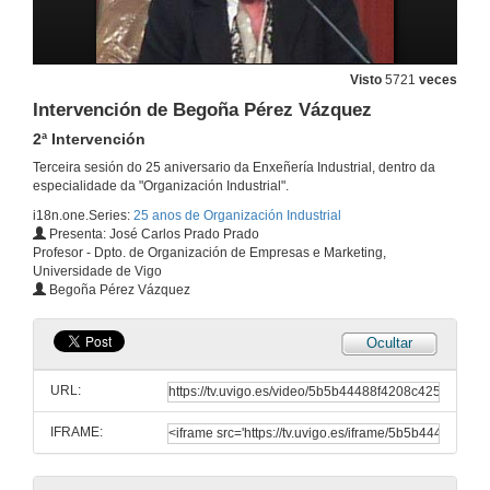
10 de maio de 2010
Intervención de Alicia Ferreiro Durán
Visto
5721
veces
6ª Intervención
10 de maio de 2010
Intervención de Begoña Pérez Vázquez
2ª Intervención
Os Enxeñeiros de Organización Industrial na Producción e na Loxística
Terceira sesión do 25 aniversario da Enxeñería Industrial, dentro da
especialidade da "Organización Industrial".
10 de maio de 2010
i18n.one.Series:
25 anos de Organización Industrial
Presenta: José Carlos Prado Prado
Profesor - Dpto. de Organización de Empresas e Marketing,
Preguntas
Universidade de Vigo
Begoña Pérez Vázquez
10 de maio de 2010
Ocultar
Os Enxeñeiros de Organización como emprendedores
Presentación
URL:
5 de out. de 2010
IFRAME:
Intervención de Pablo Fernández Pérez
1ª Intervención