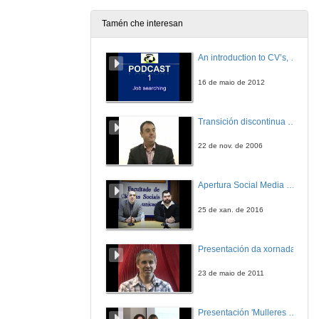
5 de out. de 2010
Tamén che interesan
Intervención de José Fernández Philippot
6ª Intervención
An introduction to CV’s, letters, and job searching
5 de out. de 2010
16 de maio de 2012
Quenda de preguntas
Transición discontinua de partículas de microgel termosensible
5 de out. de 2010
22 de nov. de 2006
A mocidade da Organización Industrial
1ª Intervención
Apertura Social Media Day 2016
27 de out. de 2010
25 de xan. de 2016
Intervención de Ángela Magán Zamorano
2ª Intervención
Presentación da xornada
27 de out. de 2010
23 de maio de 2011
Intervención de Andrea De Haz Fuembuena
3ª Intervención
Presentación 'Mulleres no software libre'
27 de out. de 2010