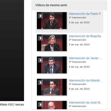
5 de out. de 2010
Vídeos da mesma serie
Intervención de Pablo Fernández Pérez
1ª Intervención
5 de out. de 2010
Intervención de Begoña Pérez Vázquez
2ª Intervención
5 de out. de 2010
Intervención de Javier Represas Seoane
3ª Intervención
5 de out. de 2010
Intervención de Alberto García Úbeda
4ª Intervención
5 de out. de 2010
Intervención de José María Gil García
Visto
4862
veces
5ª Intervención