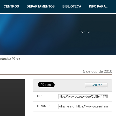
10 de maio de 2010
CENTROS
DEPARTAMENTOS
BIBLIOTECA
INFO PARA...
Intervención de Íñigo Moreira Rivera
5ª Intervención
10 de maio de 2010
ES /
GL
Intervención de Alicia Ferreiro Durán
6ª Intervención
10 de maio de 2010
rnández Pérez
Os Enxeñeiros de Organización Industrial na Producción e na Loxística
10 de maio de 2010
5 de out. de 2010
Preguntas
Ocultar
10 de maio de 2010
URL:
IFRAME:
Os Enxeñeiros de Organización como emprendedores
Presentación