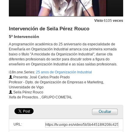
Intervención de José Fernández Philippot
6ª Intervención
5 de out. de 2010
Visto
6105
veces
Intervención de Seila Pérez Rouco
5ª Intervención
Quenda de preguntas
A programación académica do 25 aniversario da especialidade de
5 de out. de 2010
Enxeñaría en Organización Industrial arranca coa primeira xornada
baixo o título "A mocidade da Organización Industrial", danse cita
diferentes profesionais do sector para discutir sobre a figura do
A mocidade da Organización Industrial
enxeñeiro en Organización Industrial e as súas saídas profesionais.
1ª Intervención
i18n.one.Series:
25 anos de Organización Industrial
27 de out. de 2010
Presenta: José Carlos Prado Prado
Profesor - Dpto. de Organización de Empresas e Marketing,
Universidade de Vigo
Intervención de Ángela Magán Zamorano
Seila Pérez Rouco
2ª Intervención
Xefa de Proxectos. , GRUPO COMETAL
27 de out. de 2010
Ocultar
Intervención de Andrea De Haz Fuembuena
3ª Intervención
URL:
27 de out. de 2010