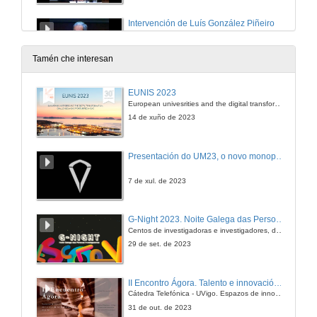
Intervención de Luís González Piñeiro
2ª Intervención
26 de nov. de 2010
Tamén che interesan
Intervención de Jesús Vázquez Abad
EUNIS 2023
3ª Intervención
European univesrities and the digital transformation: challenges and opportunities ahead
26 de nov. de 2010
14 de xuño de 2023
Intervención de José Antonio Vilán
Presentación do UM23, o novo monopraza de UVigo Motorsport
4ª Intervención
26 de nov. de 2010
7 de xul. de 2023
Intervención de José Silveira Martín
G-Night 2023. Noite Galega das Persoas Investigadoras. Conciencias creativas
5ª Intervención
Centos de investigadoras e investigadores, decenas de actividades e sete cidades
26 de nov. de 2010
29 de set. de 2023
Intervención de José Manuel González González
II Encontro Ágora. Talento e innovación na era da transformación dixital
6ª Intervención
Cátedra Telefónica - UVigo. Espazos de innovación
26 de nov. de 2010
31 de out. de 2023