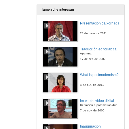
Tamén che interesan
Miñas Cousas
Presentación da xornada
14 de maio de 2015
23 de maio de 2011
Santo Amaro (muiñeira)
Traducción editorial: calidade e xestión de proxectos
14 de maio de 2015
Apertura
17 de set. de 2007
Fisterra. Despedida e créditos finais.
What is postmodernism?
14 de maio de 2015
4 de out. de 2011
Imaxe de vídeo dixital
Definición e parámetros dunha imaxe dixital. Resolución e Aspecto. Profundidade da cor. Compresión. Frame por segundo. Entrelazado. Campos, cadros
7 de nov. de 2005
Inauguración