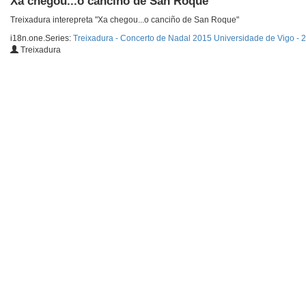
Xa chegou...o canciño de San Roque
Treixadura interepreta "Xa chegou...o canciño de San Roque"
i18n.one.Series:
Treixadura - Concerto de Nadal 2015 Universidade de Vigo - 
Treixadura