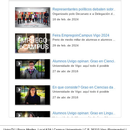
Debate y preguntas de los asistentes
Representantes políticos debaten sobre educación e xuventude no campus de Pontevedra
Organizado polo Decanato e a Delegación de Alumnado de Dirección e Xestión Pública e coa participación de candidatos de PP, BNG, PSOE, Sumar e Podemos
26 de out. de 2005
16 de feb. de 2024
Presentación da Conferencia
Feira EmpregoinCampus Vigo 2024
Preto de medio millar de alumnas e alumnos buscan coñecer máis de preto as oportunidades que lles achegan as arredor de medio cento de empresas que participan na edición viguesa da feira. Xunto coa visita aos stands, durante a feria desenvólvense varias actividades complementarias, como obradoiros, conversas, mesas redondas ou o pasaporte de empregabilidade, un espazo no que poderán recibir asesoramento sobre o seu CV.
28 de out. de 2005
29 de feb. de 2024
Pasado, presente e futuro do Estatuto de Autonomía de Galicia
Alumnos Uvigo opinan: Grao en Ciencias da Linguaxe e Estudos Literarios
Universidade de Vigo: aquí todo é posible
28 de out. de 2005
27 de abr. de 2016
Rolda de preguntas
En que consiste? Grao en Ciencias da Linguaxe e Estudos Literarios
Universidade de Vigo: aquí todo é posible
28 de out. de 2005
27 de abr. de 2016
Presentación da Conferencia
Alumnos Uvigo opinan: Grao en Linguas Estranxeiras
Universidade de Vigo: aquí todo é posible
3 de nov. de 2005
27 de abr. de 2016
UvigoTV | Praza Miralles. Local A3A | Campus Universitario | C.P. 36310 Vigo (Pontevedra) |