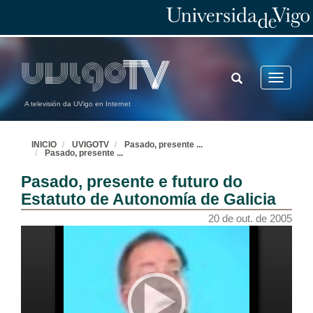
TOGGLE
Toggle
SEARCH
navigatio
A televisión da UVigo en Internet
INICIO
UVIGOTV
Pasado, presente
...
Pasado, presente
...
Pasado, presente e futuro do
Estatuto de Autonomía de Galicia
20 de out. de 2005