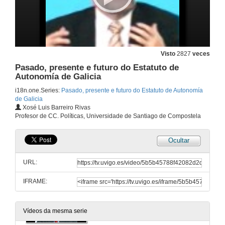
Visto
2827
veces
Presentación do Ciclo de Conferencias e da Xornada
Pasado, presente e futuro do Estatuto de
19 de out. de 2005
Autonomía de Galicia
i18n.one.Series:
Pasado, presente e futuro do Estatuto de Autonomía
de Galicia
Presentación da Conferencia
Xosé Luis Barreiro Rivas
Profesor de CC. Políticas, Universidade de Santiago de Compostela
19 de out. de 2005
Ocultar
Pasado, presente e futuro do Estatuto de Autonomía de Galicia
URL:
19 de out. de 2005
IFRAME:
Presentación da Conferencia
20 de out. de 2005
Vídeos da mesma serie