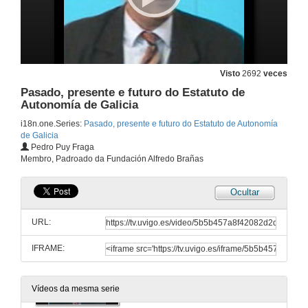
Presentación da Conferencia
19 de out. de 2005
Visto
2692
veces
Pasado, presente e futuro do Estatuto de Autonomía de Galicia
Pasado, presente e futuro do Estatuto de
19 de out. de 2005
Autonomía de Galicia
i18n.one.Series:
Pasado, presente e futuro do Estatuto de Autonomía
de Galicia
Presentación da Conferencia
Pedro Puy Fraga
Membro, Padroado da Fundación Alfredo Brañas
20 de out. de 2005
Ocultar
Pasado, presente e futuro do Estatuto de Autonomía de Galicia
URL:
20 de out. de 2005
IFRAME:
Presentación da Mesa Redonda
26 de out. de 2005
Vídeos da mesma serie