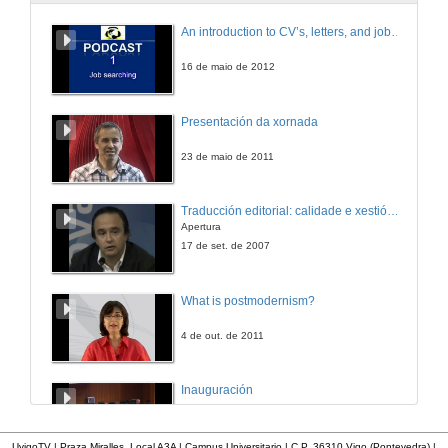
Pasado, presente e futuro do Estatuto de Autonomía de Galicia
An introduction to CV’s, letters, and job searching
28 de out. de 2005
16 de maio de 2012
Rolda de preguntas
Presentación da xornada
28 de out. de 2005
23 de maio de 2011
Presentación da Conferencia
Traducción editorial: calidade e xestión de proxectos
Apertura
3 de nov. de 2005
17 de set. de 2007
Pasado, presente e futuro do Estatuto de Autonomía de Galicia
What is postmodernism?
3 de nov. de 2005
4 de out. de 2011
Rolda de preguntas
Inauguración
3 de nov. de 2005
8 de maio de 2010
UvigoTV | Praza Miralles. Local A3A | Campus Universitario | C.P. 36310 Vigo (Pontevedra) |