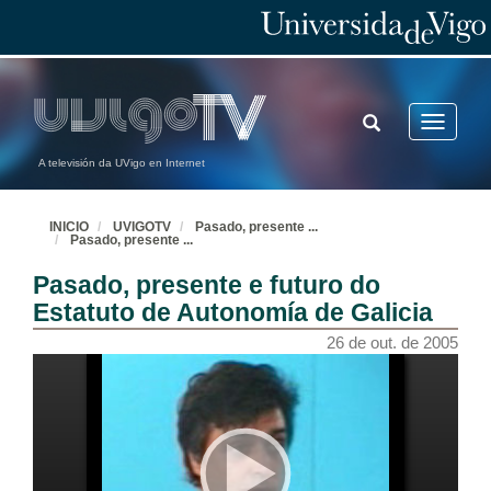
TOGGLE
Toggle
SEARCH
navigatio
A televisión da UVigo en Internet
INICIO
UVIGOTV
Pasado, presente
...
Pasado, presente
...
Pasado, presente e futuro do
Estatuto de Autonomía de Galicia
26 de out. de 2005
Presentación do Ciclo de Conferencias e da Xornada
19 de out. de 2005