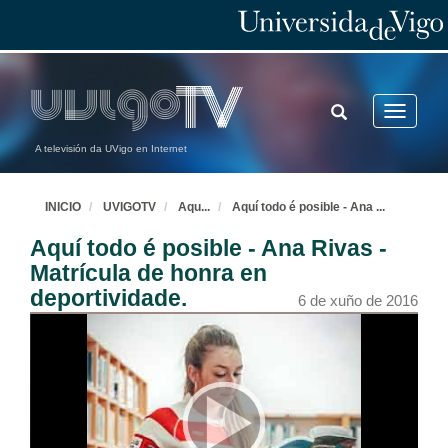
TOGGLE
Toggle
SEARCH
navigatio
A televisión da UVigo en Internet
INICIO
UVIGOTV
Aqu
...
Aquí todo é posible - Ana
...
Aquí todo é posible - Ana Rivas -
Matrícula de honra en
deportividade.
6 de xuño de 2016