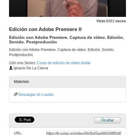
Visto
8983
veces
Edición con Adobe Premiere II
Edición con Adobe Premiere. Captura de vídeo. Edición.
Sonido. Postprodución
Edición con Adobe Premiere. Captura de vídeo. Edición. Sonido.
Postprodución.
i18n.one.Series:
Curso de edición de vídeo dixital
Ignacio De La Cierva
Parámetros básicos e funcionamento dunha imaxe dixital
Resolución e aspecto. Profundidade de cor dunha imaxe de 4 bits. Como funciona a imaxe dixital. Compresión e códecs
3 de out. de 2005
Materiais
Descargar só o audio
Parámetros básicos e funcionamento dunha imaxe dixital
Desenvolver os conceptos do curso anterior orientados ó vídeo dixital. Descripción dun sinal de vídeo
4 de out. de 2005
Ocultar
Formatos de vídeo dixital
Formatos de vídeo dixital. Entorno de traballo. Audio dixital. Edición con Adobe Premiere
URL:
6 de out. de 2005