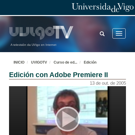
TOGGLE
Toggle
SEARCH
navigatio
A televisión da UVigo en Internet
INICIO
UVIGOTV
Curso de ed
...
Edición
Edición con Adobe Premiere II
13 de out. de 2005