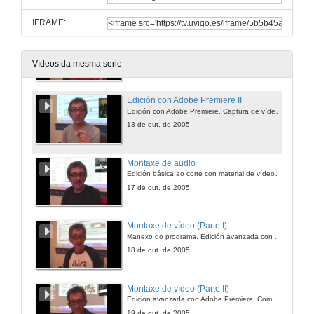
IFRAME:
Edición con Adobe Premiere I
Edición con Adobe Premiere. Captura de vídeo. Equipamento de producción de vídeo
10 de out. de 2005
Vídeos da mesma serie
Edición con Adobe Premiere II
Edición con Adobe Premiere. Captura de vídeo. Edición. Sonido. Postprodución
13 de out. de 2005
Montaxe de audio
Edición básica ao corte con material de vídeo. Ferramentas de Corte - Transicións - Encadenamento. Navegación polo interfaces
17 de out. de 2005
Montaxe de vídeo (Parte I)
Manexo do programa. Edición avanzada con Adobe Premiere. Recursos de montaxe. Composición Multicapas. Efectos animados. Alineación de diferentes ti
18 de out. de 2005
Montaxe de vídeo (Parte II)
Edición avanzada con Adobe Premiere. Composición de múltiples capas. Sinais: Bacgrand, Matte, Fill
19 de out. de 2005