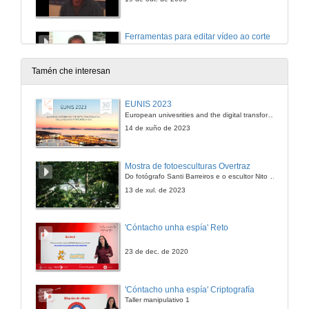
Ferramentas para editar vídeo ao corte
Transicións simples e efectos. Exemplos sobre o uso de multicapa. Control de volumes. Efectos e transicións do audio. Funcionamento do mezclador. Ex
24 de out. de 2005
Tamén che interesan
Edición e postproducción de vídeo
EUNIS 2023
Lista de tarefas ata chegar ao DVD (II Parte): Masterizado e copias. Edición de vídeo. Postproducción de vídeo. Estilos de montaxe: Montaxe con fo
European univesrities and the digital transformation: challenges and opportunities ahead
25 de out. de 2005
14 de xuño de 2023
Tipos de montaxe
Mostra de fotoesculturas Overtraz
Tipos de montaxe. Narración cronolóxica. Técnicas de corte de cadenado, fundidos a negro... Montaxe apoiado na música. Técnicas de montaxe
Do fotógrafo Santi Barreiros e o escultor Nito Contreras.
26 de out. de 2005
13 de xul. de 2023
Fundamentos de edición de vídeo
'Cóntacho unha espía' Reto
Eixo da acción. Aspectos técnicos. Valores de plano, ritmo interno, composición..
27 de out. de 2005
23 de dec. de 2020
Equipamento de producción de vídeo
'Cóntacho unha espía' Criptografía
Tipos de captura. Equipamento de producción de vídeo (I Parte). Mercado de traballo
Taller manipulativo 1
31 de out. de 2005