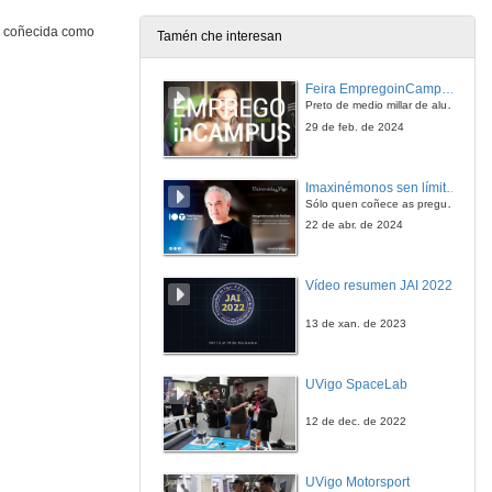
24 de out. de 2014
a coñecida como
Tamén che interesan
Relação entre os Sistemas de Qualidade e a Liderança nos Resultados da Atividade Organizacional
Feira EmpregoinCampus Vigo 2024
24 de out. de 2014
Preto de medio millar de alumnas e alumnos buscan coñecer máis de preto as oportunidades que lles achegan as arredor de medio cento de empresas que participan na edición viguesa da feira. Xunto coa visita aos stands, durante a feria desenvólvense varias actividades complementarias, como obradoiros, conversas, mesas redondas ou o pasaporte de empregabilidade, un espazo no que poderán recibir asesoramento sobre o seu CV.
29 de feb. de 2024
Empreender na escola: uma prática
Imaxinémonos sen límites. Cátedras Telefónica
24 de out. de 2014
Sólo quen coñece as preguntas pode imaxinar novas respostas
22 de abr. de 2024
O Poder de Inovação e o Posicionamento Estratégico para a Sustentabilidade em Empresas do Setor Mineral Brasileiro
Vídeo resumen JAI 2022
24 de out. de 2014
13 de xan. de 2023
O uso das ferramentas de captação de conhecimento tácito na área da distribuição postal: um estudo de caso
UVigo SpaceLab
24 de out. de 2014
12 de dec. de 2022
Transferência de Patentes para Spin-offs Universitárias: estudo de casos no norte de Portugal
UVigo Motorsport
24 de out. de 2014