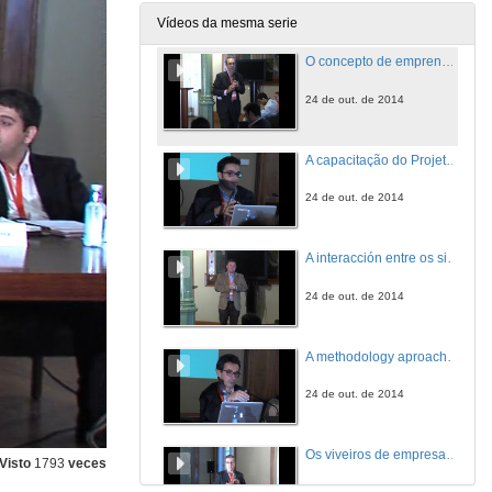
24 de out. de 2014
Vídeos da mesma serie
O concepto de emprendedor e a empresa familiar
24 de out. de 2014
A capacitação do Projeto Empresarial
24 de out. de 2014
A interacción entre os sistemas contábeis de xestión e o emprendemento: unha revisión da literaria
24 de out. de 2014
A methodology aproach to promote entreperneuship - from research to start-ups
24 de out. de 2014
Os viveiros de empresa como instrumento emprendedor
Visto
1793
veces