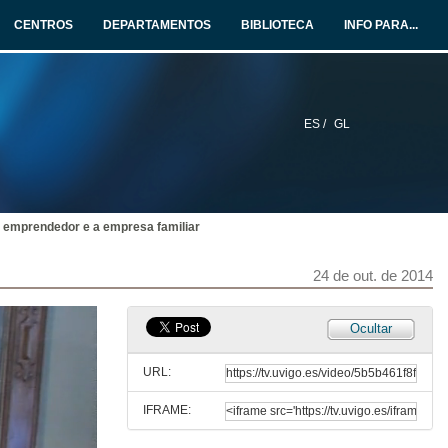
24 de out. de 2014
CENTROS
DEPARTAMENTOS
BIBLIOTECA
INFO PARA...
Intraemprendemento na universidade: o caso da creación do grado Multimedia da UOC
24 de out. de 2014
ES /
GL
Emprendemento e creación de empresas na universidade
24 de out. de 2014
 emprendedor e a empresa familiar
Cuestións. Emprendemento e Educación
24 de out. de 2014
24 de out. de 2014
A lexitimidade e o medo a emprender. España vs Francia
Ocultar
24 de out. de 2014
URL:
IFRAME:
The Anatomy of Business Failure