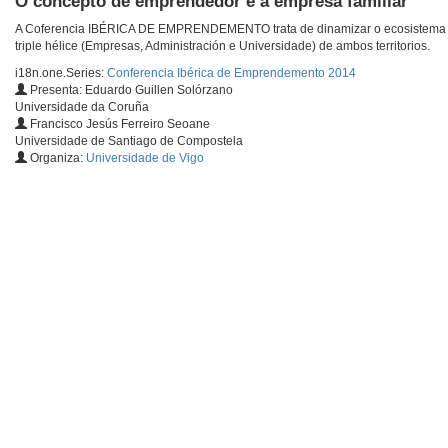
O concepto de emprendedor e a empresa familiar
A Coferencia IBÉRICA DE EMPRENDEMENTO trata de dinamizar o ecosistema em
triple hélice (Empresas, Administración e Universidade) de ambos territorios.
i18n.one.Series:
Conferencia Ibérica de Emprendemento 2014
Presenta: Eduardo Guillen Solórzano
Universidade da Coruña
Francisco Jesús Ferreiro Seoane
Universidade de Santiago de Compostela
Organiza:
Universidade de Vigo