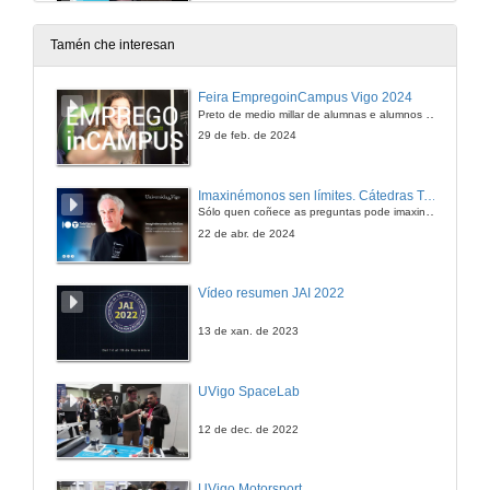
24 de out. de 2014
Tamén che interesan
Os viveiros de empresa como instrumento emprendedor
Feira EmpregoinCampus Vigo 2024
Preto de medio millar de alumnas e alumnos buscan coñecer máis de preto as oportunidades que lles achegan as arredor de medio cento de empresas que participan na edición viguesa da feira. Xunto coa visita aos stands, durante a feria desenvólvense varias actividades complementarias, como obradoiros, conversas, mesas redondas ou o pasaporte de empregabilidade, un espazo no que poderán recibir asesoramento sobre o seu CV.
24 de out. de 2014
29 de feb. de 2024
Relação entre os Sistemas de Qualidade e a Liderança nos Resultados da Atividade Organizacional
Imaxinémonos sen límites. Cátedras Telefónica
Sólo quen coñece as preguntas pode imaxinar novas respostas
24 de out. de 2014
22 de abr. de 2024
Empreender na escola: uma prática
Vídeo resumen JAI 2022
24 de out. de 2014
13 de xan. de 2023
O Poder de Inovação e o Posicionamento Estratégico para a Sustentabilidade em Empresas do Setor Mineral Brasileiro
UVigo SpaceLab
24 de out. de 2014
12 de dec. de 2022
O uso das ferramentas de captação de conhecimento tácito na área da distribuição postal: um estudo de caso
UVigo Motorsport