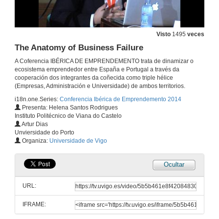
24 de out. de 2014
Visto
1495
veces
Carencias na función da universidade na creación de empresas
The Anatomy of Business Failure
24 de out. de 2014
A Coferencia IBÉRICA DE EMPRENDEMENTO trata de dinamizar o
ecosistema emprendedor entre España e Portugal a través da
cooperación dos integrantes da coñecida como triple hélice
Intraemprendemento na universidade: o caso da creación do grado Multimedia da UOC
(Empresas, Administración e Universidade) de ambos territorios.
i18n.one.Series:
Conferencia Ibérica de Emprendemento 2014
24 de out. de 2014
Presenta: Helena Santos Rodrigues
Instituto Politécnico de Viana do Castelo
Artur Dias
Emprendemento e creación de empresas na universidade
Unviersidade do Porto
Organiza:
Universidade de Vigo
24 de out. de 2014
Ocultar
Cuestións. Emprendemento e Educación
URL:
24 de out. de 2014
IFRAME:
A lexitimidade e o medo a emprender. España vs Francia