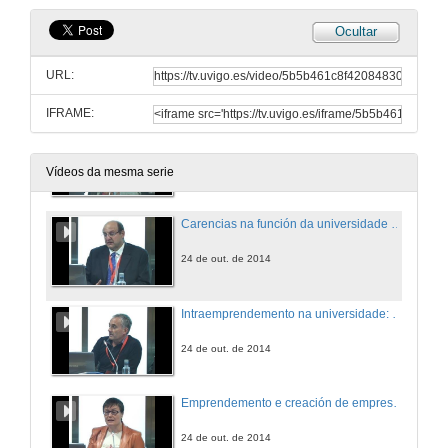
Ocultar
Novos modelos de aprendizaxe na competencia emprendedora en alumnos de ensinanza obrigatoria
URL:
24 de out. de 2014
IFRAME:
Empreendedorismo Sustentável-o desafio da educação
24 de out. de 2014
Vídeos da mesma serie
Carencias na función da universidade na creación de empresas
24 de out. de 2014
Intraemprendemento na universidade: o caso da creación do grado Multimedia da UOC
24 de out. de 2014
Emprendemento e creación de empresas na universidade
24 de out. de 2014