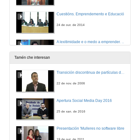
Cuestións. Emprendemento e Educación
24 de out. de 2014
A lexitimidade e o medo a emprender. España vs Francia
24 de out. de 2014
Tamén che interesan
The Anatomy of Business Failure
Transición discontinua de partículas de microgel termosensible
24 de out. de 2014
22 de nov. de 2006
O concepto de emprendedor e a empresa familiar
Apertura Social Media Day 2016
24 de out. de 2014
25 de xan. de 2016
A capacitação do Projeto Empresarial
Presentación 'Mulleres no software libre'
24 de out. de 2014
19 de out. de 2011