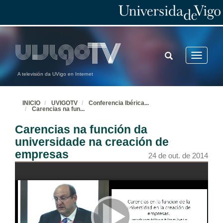
Universidade e emprendemento. Cuestións
23 de out. de 2014
TOGGLE
Toggle
SEARCH
navigatio
Emprendemento rural, urbano, social e cultural. Coloquio
A televisión da UVigo en Internet
23 de out. de 2014
INICIO
UVIGOTV
Conferencia Ibérica
...
Carencias na fun
...
Emprendemento rural, urbano, social e cultural. Cuestións
Carencias na función da
23 de out. de 2014
universidade na creación de
empresas
24 de out. de 2014
Inversores e Invertidos. Coloquio
23 de out. de 2014
Inversores e Invertidos. Cuestións
23 de out. de 2014