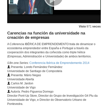
¿Qúe se fai en Europa?
23 de out. de 2014
Visto
971
veces
Carencias na función da universidade na
Sesón de Apertura da Xornada Científica
creación de empresas
24 de out. de 2014
A Coferencia IBÉRICA DE EMPRENDEMENTO trata de dinamizar o
ecosistema emprendedor entre España e Portugal a través da
cooperación dos integrantes da coñecida como triple hélice
GEM EUROACE: unha medida da actividade emprendedora transrexional e transnacional
(Empresas, Administración e Universidade) de ambos territorios.
24 de out. de 2014
i18n.one.Series:
Conferencia Ibérica de Emprendemento 2014
Presenta: Loreto Fernández Fernández
Universidade de Santiago de Compostela
Presenta: Mário Negas
GEM EUROACE: una medida de la actividad emprendedora transregional y transnacional. Cuestións
Universidade Aberta
Carlos M. Jardon
24 de out. de 2014
Universidade de Vigo
Autor/a: Pedro Figueroa Dorrego
Director Pont-Up Store, Director do Grupo de Investigación G4 Plu da
Atopando a intención emprendedora do estudante universitario
Universidade de Vigo, e Director do Observatorio Urbano de
Pontevedra.
24 de out. de 2014