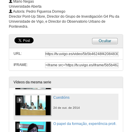
Mário Negas
24 de out. de 2014
Universidade Aberta
Autor/a: Pedro Figueroa Dorrego
Director Pont-Up Store, Director do Grupo de Investigación G4 Plu da
O uso das ferramentas de captação de conhecimento tácito na área da distribuição postal: um estudo de caso
Universidade de Vigo, e Director do Observatorio Urbano de
Pontevedra.
24 de out. de 2014
Ocultar
Transferência de Patentes para Spin-offs Universitárias: estudo de casos no norte de Portugal
URL:
24 de out. de 2014
IFRAME:
A contribución do mundo empresarial nos modelos de crecemento económico
24 de out. de 2014
Vídeos da mesma serie
Cuestións
24 de out. de 2014
O papel da formação, experiência profissional e perceção de viabilidade da iniciativa no empreendedorismo social em Portugal