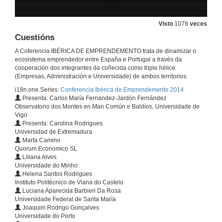
24 de out. de 2014
Visto
1078
veces
A methodology aproach to promote entreperneuship - from research to start-ups
Cuestións
24 de out. de 2014
A Coferencia IBÉRICA DE EMPRENDEMENTO trata de dinamizar o
ecosistema emprendedor entre España e Portugal a través da
cooperación dos integrantes da coñecida como triple hélice
Os viveiros de empresa como instrumento emprendedor
(Empresas, Administración e Universidade) de ambos territorios.
i18n.one.Series:
Conferencia Ibérica de Emprendemento 2014
24 de out. de 2014
Presenta: Carlos María Fernandez-Jardón Fernández
Observatorio dos Montes en Man Común e Baldíos, Universidade de
Vigo
Relação entre os Sistemas de Qualidade e a Liderança nos Resultados da Atividade Organizacional
Presenta: Carolina Rodrigues
Universidad de Extremadura
24 de out. de 2014
Marta Camino
Quorum Economico SL
Liliana Alves
Empreender na escola: uma prática
Universidade do Minho
Helena Santos Rodrigues
24 de out. de 2014
Instituto Politécnico de Viana do Castelo
Luciana Aparecida Barbieri Da Rosa
Universidade Federal de Santa María
Joaquim Rodrigo Gonçalves
O Poder de Inovação e o Posicionamento Estratégico para a Sustentabilidade em Empresas do Setor Mineral Brasileiro
Universidade do Porto