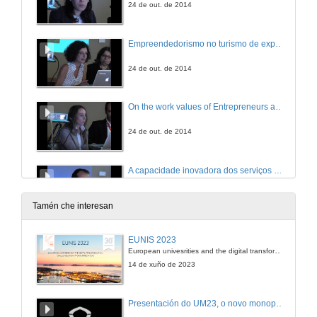
24 de out. de 2014
Empreendedorismo no turismo de experiência e emoção
24 de out. de 2014
On the work values of Entrepreneurs and Non-Entrepreneurs: a European Longitudinal Study
24 de out. de 2014
A capacidade inovadora dos serviços de enfermagem nos serviços de saúde
24 de out. de 2014
Tamén che interesan
Orquestrando cidadania: o empreendedurismo social em projetos da economia criativa
EUNIS 2023
European univesrities and the digital transformation: challenges and opportunities ahead
24 de out. de 2014
14 de xuño de 2023
Abordagens de Ensino Transdisciplinar e de Fomento ao Empreendedorismo: Hações de um projeto integrado no mestrado em engenharia de sistemas
Presentación do UM23, o novo monopraza de UVigo Motorsport