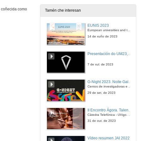
a coñecida como
Tamén che interesan
Universidade e emprendemento. Cuestións
EUNIS 2023
23 de out. de 2014
European univesrities and the digital transformation: challenges and opportunities ahead
14 de xuño de 2023
Emprendemento rural, urbano, social e cultural. Coloquio
Presentación do UM23, o novo monopraza de UVigo Motorsport
23 de out. de 2014
7 de xul. de 2023
Emprendemento rural, urbano, social e cultural. Cuestións
G-Night 2023. Noite Galega das Persoas Investigadoras. Conciencias creativas
23 de out. de 2014
Centos de investigadoras e investigadores, decenas de actividades e sete cidades
29 de set. de 2023
Inversores e Invertidos. Coloquio
II Encontro Ágora. Talento e innovación na era da transformación dixital
23 de out. de 2014
Cátedra Telefónica - UVigo. Espazos de innovación
31 de out. de 2023
Inversores e Invertidos. Cuestións
Vídeo resumen JAI 2022
23 de out. de 2014