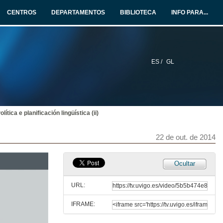
CENTROS
DEPARTAMENTOS
BIBLIOTECA
INFO PARA...
21 de xul. de 2014
Introducción á lingüística aplicada. Unidade 2
24 de xul. de 2014
ES /
GL
Introducción á lingüística aplicada. Unidade 3
24 de xul. de 2014
olítica e planificación lingüística (ii)
Introducción á lingüística aplicada. Unidade 4
22 de out. de 2014
24 de xul. de 2014
Ocultar
Alfabetización, lenguas y educación
URL:
20 de out. de 2014
IFRAME:
Educación Lingüística