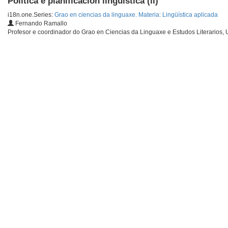
Política e planificación lingüística (ii)
i18n.one.Series:
Grao en ciencias da linguaxe. Materia: Lingüística aplicada
Fernando Ramallo
Profesor e coordinador do Grao en Ciencias da Linguaxe e Estudos Literarios,