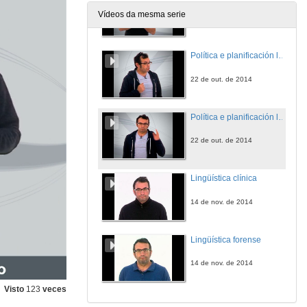
Vídeos da mesma serie
20 de out. de 2014
Política e planificación lingüística (i)
22 de out. de 2014
Política e planificación lingüística (ii)
22 de out. de 2014
Lingüística clínica
14 de nov. de 2014
Lingüística forense
14 de nov. de 2014
Visto
123
veces