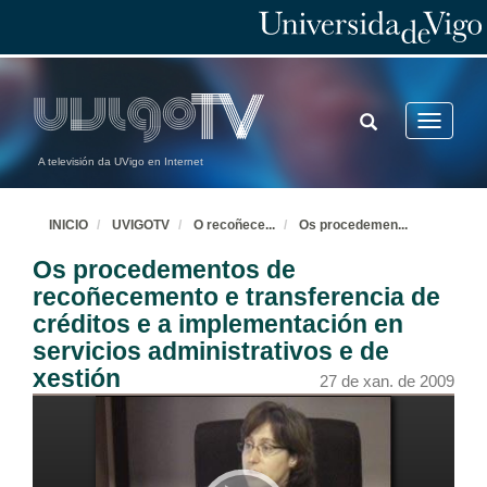
TOGGLE
Toggle
SEARCH
navigatio
A televisión da UVigo en Internet
INICIO
UVIGOTV
O recoñece
...
Os procedemen
...
Os procedementos de
recoñecemento e transferencia de
créditos e a implementación en
servicios administrativos e de
xestión
27 de xan. de 2009