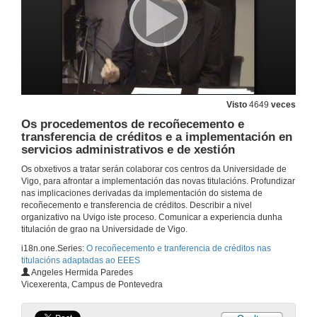
Visto
4649
veces
Os procedementos de recoñecemento e
transferencia de créditos e a implementación en
servicios administrativos e de xestión
Os obxetivos a tratar serán colaborar cos centros da Universidade de
Vigo, para afrontar a implementación das novas titulacións. Profundizar
nas implicaciones derivadas da implementación do sistema de
recoñecemento e transferencia de créditos. Describir a nivel
Inauguración e presentación da xornada
organizativo na Uvigo iste proceso. Comunicar a experiencia dunha
titulación de grao na Universidade de Vigo.
27 de xan. de 2009
i18n.one.Series:
O recoñecemento e tranferencia de créditos nas
titulacións adaptadas ao EEES
Presentación
Angeles Hermida Paredes
Vicexerenta, Campus de Pontevedra
27 de xan. de 2009