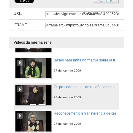
Ocultar
Recoñecemento das ensinanzas no Espazo Europeo de Educación Superior
URL:
27 de xan. de 2009
IFRAME:
Quenda de preguntas
Vídeos da mesma serie
27 de xan. de 2009
Bases para unha normativa sobre la transferencia e recoñecemento de créditos no Sistema Universitario de Galicia
27 de xan. de 2009
Os procedementos de recoñecemento e transferencia de créditos e a implementación en servicios administrativos e de xestión
27 de xan. de 2009
Recoñecemento e transferencia de créditos na adaptación a unha titulación de Grao
27 de xan. de 2009