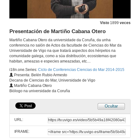
23 de abr. de 2015
Visto
1899
veces
A circulación superficial dos océanos a través da tecnoloxía do radar de alta frecuencia (HF Radar): fundamentos e aplicacións
Presentación de Martiño Cabana Otero
16 de abr. de 2015
Martiño Cabana Otero da universidade da Coruña, da unha
conferencia no salón de Actos da facultade de Ciencias do Mar da
Universidade de Vigo na que tratará aspectos dos hérpetos na
A circulación superficial dos océanos a través da tecnoloxía do radar de alta frecuencia (HF Radar): fundamentos e aplicacións. Quenda de preguntas
comunidade galega, como a súa distribución, ecosistemas que
habitan, ameazas e especies ameazadas, etc....
16 de abr. de 2015
i18n.one.Series:
Ciclo de Conferencias Ciencias do Mar 2014-2015
Presenta: Belén Rubio Armesto
Decana de Ciencias do Mar, Universidade de Vigo
Presentación. Os anfibios, problemática e conservación
Martiño Cabana Otero
Biólogo na universidade da Coruña
9 de abr. de 2015
Ocultar
Os anfibios, problemática e conservación
URL:
9 de abr. de 2015
IFRAME:
Rolda de preguntas. Os anfibios, problemática e conservación