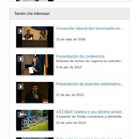
5 de mar. de 2015
Tamén che interesan
Turno de preguntas. Líneas estratéxicas de investigación mariña en AZTI-Tecnalia (País Vasco)
A inserción laboral dos licenciados en Ciencias do Mar: a carreira investigadora
5 de mar. de 2015
15 de maio de 2006
Presentación de Daniel Rey
Presentación da conferencia
Dinámica de recheo de Lagoons en arrecifes de coral
19 de feb. de 2015
3 de abr. de 2013
O Gran Burato: unha estructura singular na Marxe Continental de Galicia
Presentación de espectro-radiómetros ASD
19 de feb. de 2015
17 de abr. de 2012
Turno de preguntas. O Gran Burato: unha estructura singular na Marxe Continental de Galicia
A ECIMAT celebra o seu décimo aniversario
A estación de Toralla conmemora a efeméride asinando un convenio coa Universidad del País Vasco
19 de feb. de 2015
10 de xuño de 2016
Os enfoques multiespecífico e ecosistémico á xestión dos recursos pesqueiros. O proxecto GADCAP na área NAFO