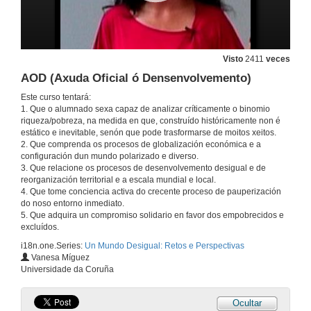
Globalización
20 de set. de 2011
Visto
2411
veces
Programa de Coñenemento da Realidade en Honduras
AOD (Axuda Oficial ó Densenvolvemento)
21 de set. de 2011
Este curso tentará:
1. Que o alumnado sexa capaz de analizar críticamente o binomio
riqueza/pobreza, na medida en que, construído históricamente non é
Unha achega á situación das mulleres na India
estático e inevitable, senón que pode trasformarse de moitos xeitos.
2. Que comprenda os procesos de globalización económica e a
21 de set. de 2011
configuración dun mundo polarizado e diverso.
3. Que relacione os procesos de desenvolvemento desigual e de
reorganización territorial e a escala mundial e local.
Inmigración
4. Que tome conciencia activa do crecente proceso de pauperización
do noso entorno inmediato.
21 de set. de 2011
5. Que adquira un compromiso solidario en favor dos empobrecidos e
excluídos.
i18n.one.Series:
Un Mundo Desigual: Retos e Perspectivas
Quenda de preguntas
Vanesa Míguez
Universidade da Coruña
21 de set. de 2011
Ocultar