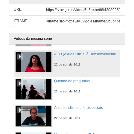
Cuarto Mundo
Pobreza nos países desenvolvidos
URL:
21 de set. de 2011
IFRAME:
O modelo enerxético actual e alternativas
22 de set. de 2011
Vídeos da mesma serie
AOD (Axuda Oficial ó Densenvolvemento)
22 de set. de 2011
Quenda de preguntas
22 de set. de 2011
Altermundismo e foros sociáis
22 de set. de 2011