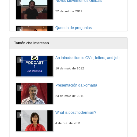
Novos Movementos Globais
22 de set. de 2011
Quenda de preguntas
22 de set. de 2011
Tamén che interesan
Software libre
An introduction to CV’s, letters, and job searching
23 de set. de 2011
16 de maio de 2012
ONG
Presentación da xornada
23 de set. de 2011
23 de maio de 2011
What is postmodernism?
4 de out. de 2011