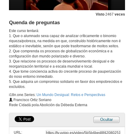
21 de set. de 2011
Visto
2467
veces
Quenda de preguntas
Quenda de preguntas
21 de set. de 2011
Este curso tentará:
1. Que o alumnado sexa capaz de analizar críticamente o binomio
riqueza/pobreza, na medida en que, construído históricamente non é
Cuarto Mundo
estático e inevitable, senón que pode trasformarse de moitos xeitos.
Pobreza nos países desenvolvidos
2. Que comprenda os procesos de globalización económica e a
21 de set. de 2011
configuración dun mundo polarizado e diverso.
3. Que relacione os procesos de desenvolvemento desigual e de
reorganización territorial e a escala mundial e local.
4. Que tome conciencia activa do crecente proceso de pauperización
O modelo enerxético actual e alternativas
do noso entorno inmediato.
5. Que adquira un compromiso solidario en favor dos empobrecidos e
22 de set. de 2011
excluídos.
i18n.one.Series:
Un Mundo Desigual: Retos e Perspectivas
AOD (Axuda Oficial ó Densenvolvemento)
Francisco Ortiz Soriano
Rede Cidadá pola Abolición da Débeda Externa
22 de set. de 2011
Ocultar
Quenda de preguntas
URL: