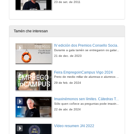
23 de set. de 2011
Tamén che interesan
IV edición dos Premios Consello Social UVigo Humana
Durante a gala tamén se entregaron os galardóns aos mellores TFG e TFM en materia de Axenda 2030
21 de dec. de 2023
Feira EmpregoinCampus Vigo 2024
Preto de medio millar de alumnas e alumnos buscan coñecer máis de preto as oportunidades que lles achegan as arredor de medio cento de empresas que participan na edición viguesa da feira. Xunto coa visita aos stands, durante a feria desenvólvense varias actividades complementarias, como obradoiros, conversas, mesas redondas ou o pasaporte de empregabilidade, un espazo no que poderán recibir asesoramento sobre o seu CV.
29 de feb. de 2024
Imaxinémonos sen límites. Cátedras Telefónica
Sólo quen coñece as preguntas pode imaxinar novas respostas
22 de abr. de 2024
Vídeo resumen JAI 2022