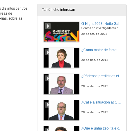
 distintos centros
Tamén che interesan
áreas de
Lupus eritematoso sistémico en España. Actividade e refractariedad
rias, sobre as
G-Night 2023. Noite Galega das Persoas Investigadoras. Conciencias creativas
31 de maio de 2012
Centos de investigadoras e investigadores, decenas de actividades e sete cidades
29 de set. de 2023
Quenda de preguntas
¿Como matar de fame as bacterias?
31 de maio de 2012
20 de dec. de 2012
Investigación e innovación cardiovascular. Modelos de innovación e oportunidades de financiamento
¿Pódense predicir os efectos polo achegamento á Terra dos asteroides?
31 de maio de 2012
20 de dec. de 2012
Solucións tecnolóxicas no ámbito cardiovascular
¿Cal é a situación actual do consumo cinematográfico?
31 de maio de 2012
20 de dec. de 2012
Investigación traslacional cardiovascular. Como Fomentala e cara a onde vai
¿Que é unha zeolita e cales son as súas aplicacións?
31 de maio de 2012