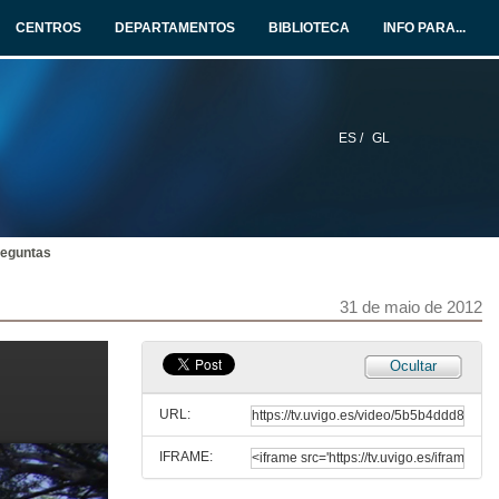
31 de maio de 2012
CENTROS
DEPARTAMENTOS
BIBLIOTECA
INFO PARA...
Quenda de preguntas
31 de maio de 2012
ES /
GL
Unveiling tolerance throughout intravital microscopy
31 de maio de 2012
reguntas
Quenda de preguntas
31 de maio de 2012
31 de maio de 2012
Novas técnicas de secuenciación do DNA e medicamento personalizado
Ocultar
31 de maio de 2012
URL:
IFRAME:
Consideracións importantes en artrites idiopática xuvenil