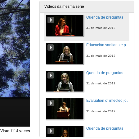
31 de maio de 2012
Vídeos da mesma serie
Quenda de preguntas
31 de maio de 2012
Educación sanitaria e prevención de osteoporose
31 de maio de 2012
Quenda de preguntas
31 de maio de 2012
Evaluation of infected joint prosthesis by 18FFDG PET/CT
31 de maio de 2012
Quenda de preguntas
Visto
1114
veces
31 de maio de 2012