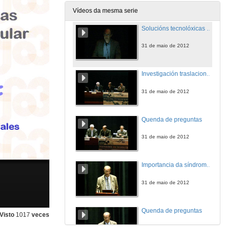
31 de maio de 2012
Vídeos da mesma serie
Solucións tecnolóxicas no ámbito cardiovascular
31 de maio de 2012
Investigación traslacional cardiovascular. Como Fomentala e cara a onde vai
31 de maio de 2012
Quenda de preguntas
31 de maio de 2012
Importancia da síndrome de fraxilidade na toma de decisións sobre o tratamento de pacientes con estenosis aórtica severa
31 de maio de 2012
Quenda de preguntas
Visto
1017
veces
31 de maio de 2012