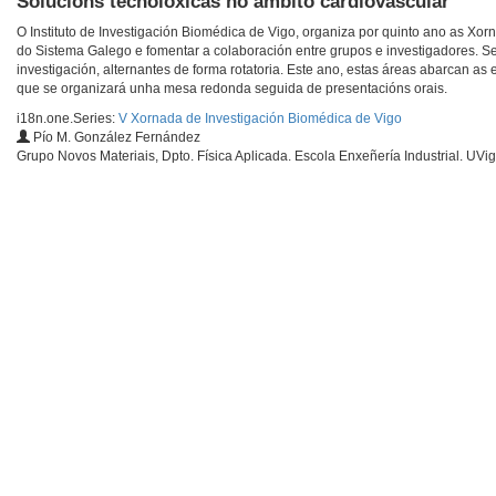
Solucións tecnolóxicas no ámbito cardiovascular
O Instituto de Investigación Biomédica de Vigo, organiza por quinto ano as Xorn
do Sistema Galego e fomentar a colaboración entre grupos e investigadores. 
investigación, alternantes de forma rotatoria. Este ano, estas áreas abarcan a
que se organizará unha mesa redonda seguida de presentacións orais.
i18n.one.Series:
V Xornada de Investigación Biomédica de Vigo
Pío M. González Fernández
Grupo Novos Materiais, Dpto. Física Aplicada. Escola Enxeñería Industrial. UVi