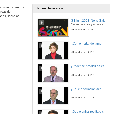
 distintos centros
Tamén che interesan
áreas de
Ultrasecuenciación aplicada ao estudo da Morte Súbita Cardíaca
rias, sobre as
G-Night 2023. Noite Galega das Persoas Investigadoras. Conciencias creativas
31 de maio de 2012
Centos de investigadoras e investigadores, decenas de actividades e sete cidades
29 de set. de 2023
Quenda de preguntas
¿Como matar de fame as bacterias?
31 de maio de 2012
20 de dec. de 2012
Patrón circadiano da Presión Arterial ambulatoria resistente: Dependencia do regimen de administración temporalizada da medicación antihipertensiva: Proxecto Hygia
¿Pódense predicir os efectos polo achegamento á Terra dos asteroides?
31 de maio de 2012
20 de dec. de 2012
Quenda de preguntas
¿Cal é a situación actual do consumo cinematográfico?
31 de maio de 2012
20 de dec. de 2012
Abordaxe radial versus femoral en pacientes moi anciáns con infarto agudo do miocardio con elevación do segmento ST tratados con angioplastia primaria: Factibilidad e predictores de mortalidade
¿Que é unha zeolita e cales son as súas aplicacións?
31 de maio de 2012