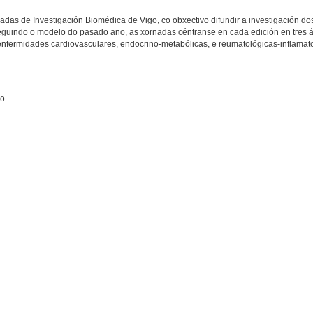
adas de Investigación Biomédica de Vigo, co obxectivo difundir a investigación dos
Seguindo o modelo do pasado ano, as xornadas céntranse en cada edición en tres 
s enfermidades cardiovasculares, endocrino-metabólicas, e reumatológicas-inflamato
go