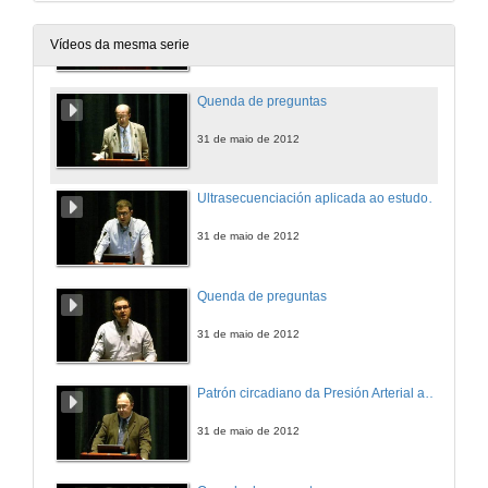
Importancia da síndrome de fraxilidade na toma de decisións sobre o tratamento de pacientes con estenosis aórtica severa
31 de maio de 2012
Vídeos da mesma serie
Quenda de preguntas
31 de maio de 2012
Ultrasecuenciación aplicada ao estudo da Morte Súbita Cardíaca
31 de maio de 2012
Quenda de preguntas
31 de maio de 2012
Patrón circadiano da Presión Arterial ambulatoria resistente: Dependencia do regimen de administración temporalizada da medicación antihipertensiva: Proxecto Hygia
31 de maio de 2012