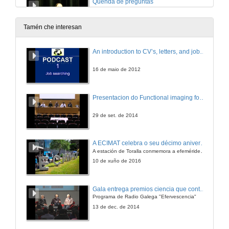
Quenda de preguntas
31 de maio de 2012
Tamén che interesan
Abordaxe radial versus femoral en pacientes moi anciáns con infarto agudo do miocardio con elevación do segmento ST tratados con angioplastia primaria: Factibilidad e predictores de mortalidade
An introduction to CV’s, letters, and job searching
31 de maio de 2012
16 de maio de 2012
Obesidade e cancro unha relación cada vez máis sólida
Presentacion do Functional imaging for improving Adaptive Radiotherapy Workshop
31 de maio de 2012
29 de set. de 2014
Diabetes e cancro
A ECIMAT celebra o seu décimo aniversario
A estación de Toralla conmemora a efeméride asinando un convenio coa Universidad del País Vasco
31 de maio de 2012
10 de xuño de 2016
Quenda de preguntas
Gala entrega premios ciencia que conta 2014. Fundación Barrié
Programa de Radio Galega "Efervescencia"
31 de maio de 2012
13 de dec. de 2014