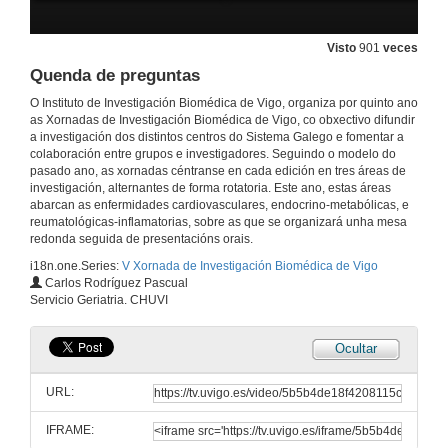
Quenda de preguntas
31 de maio de 2012
Visto
901
veces
Quenda de preguntas
Investigación e innovación cardiovascular. Modelos de innovación e oportunidades de financiamento
O Instituto de Investigación Biomédica de Vigo, organiza por quinto ano
as Xornadas de Investigación Biomédica de Vigo, co obxectivo difundir
31 de maio de 2012
a investigación dos distintos centros do Sistema Galego e fomentar a
colaboración entre grupos e investigadores. Seguindo o modelo do
pasado ano, as xornadas céntranse en cada edición en tres áreas de
Solucións tecnolóxicas no ámbito cardiovascular
investigación, alternantes de forma rotatoria. Este ano, estas áreas
abarcan as enfermidades cardiovasculares, endocrino-metabólicas, e
31 de maio de 2012
reumatológicas-inflamatorias, sobre as que se organizará unha mesa
redonda seguida de presentacións orais.
i18n.one.Series:
V Xornada de Investigación Biomédica de Vigo
Investigación traslacional cardiovascular. Como Fomentala e cara a onde vai
Carlos Rodríguez Pascual
Servicio Geriatria. CHUVI
31 de maio de 2012
Ocultar
Quenda de preguntas
URL:
31 de maio de 2012
IFRAME: