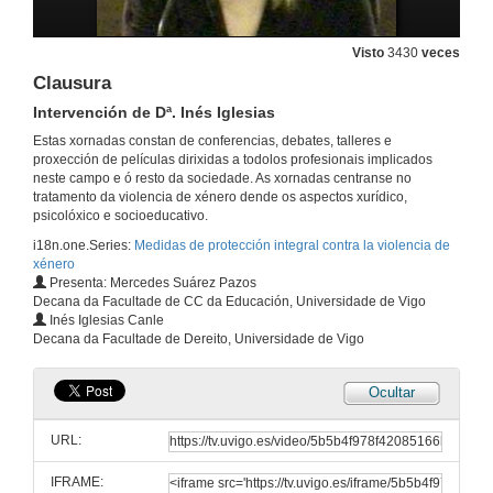
Intervención de Dª. María José Vázquez
Visto
3430
veces
25 de nov. de 2008
Clausura
Intervención de Dª. Inés Iglesias
Intervención de Dª. María Elena de Jesús
Estas xornadas constan de conferencias, debates, talleres e
proxección de películas dirixidas a todolos profesionais implicados
25 de nov. de 2008
neste campo e ó resto da sociedade. As xornadas centranse no
tratamento da violencia de xénero dende os aspectos xurídico,
psicolóxico e socioeducativo.
Intervención de Dª. Concepción Morales
i18n.one.Series:
Medidas de protección integral contra la violencia de
25 de nov. de 2008
xénero
Presenta: Mercedes Suárez Pazos
Decana da Facultade de CC da Educación, Universidade de Vigo
Intervención de Dª. Nuria Formoso
Inés Iglesias Canle
Decana da Facultade de Dereito, Universidade de Vigo
25 de nov. de 2008
Ocultar
Das casas de acollida ao acollemento de mulleres
Presentación
URL:
25 de nov. de 2008
IFRAME: