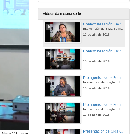
13 de abr. de 2018
Vídeos da mesma serie
Contextualización: De "El feminismo ibérico" (1970) a "Una nueva historia de los feminismos ibéricos" (2018) - Quenda de cuestións
Intervención de Silvia Bermúdez
13 de abr. de 2018
Contextualización: De "El feminismo ibérico" (1970) a "Una nueva historia de los feminismos ibéricos" (2018) - Quenda de cuestións
13 de abr. de 2018
Protagonistas dos Feminismos en Portugal a través da Historia
Intervención de Burghard Baltrusch
13 de abr. de 2018
Protagonistas dos Feminismos en Portugal a través da Historia - Quenda de cuestións
Intervención de Burghard Baltrusch
13 de abr. de 2018
Presentación de Olga Castro
Visto
211
veces