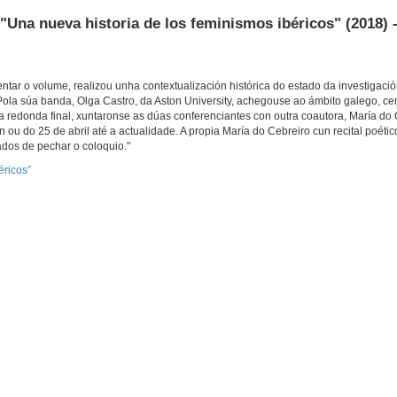
 "Una nueva historia de los feminismos ibéricos" (2018)
ntar o volume, realizou unha contextualización histórica do estado da investigaci
 Pola súa banda, Olga Castro, da Aston University, achegouse ao ámbito galego, c
 redonda final, xuntaronse as dúas conferenciantes con outra coautora, María d
n ou do 25 de abril até a actualidade. A propia María do Cebreiro cun recital poéti
dos de pechar o coloquio."
éricos”