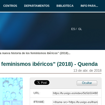
CENTROS
DEPARTAMENTOS
BIBLIOTECA
INFO PARA...
ES /
GL
a nueva historia de los feminismos ibéricos" (2018)
...
s feminismos ibéricos" (2018) - Quenda
13 de abr. de 2018
Intervención de Carla Amado
Ocultar
Responsable do Centro Cultural do Camões en VIgo
13 de abr. de 2018
URL:
IFRAME:
Intervención de Burghard Baltrusch