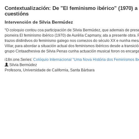
Contextualización: De "El feminismo ibérico" (1970) a
cuestións
Intervención de Silvia Bermúdez
"O coloquio contou coa participación de Silvia Bermúdez, que ademais de prese
pioneira El feminismo ibérico (1970) de Aurèlia Capmany, ata a presente obra.
trazos distintivos do feminismo galego nos comezos do século XX e nunha mesa
Villar, para abordar a situación actual dos feminismos ibéricos desde a transició
grupo Cintaadhesiva de Silvia Penas cunha actuación musical foron os encarga
i18n.one.Series:
Colóquio Internacional “Uma Nova História dos Feminismos Ib
Silvia Bermúdez
Profesora, Universidade de California, Santa Bárbara