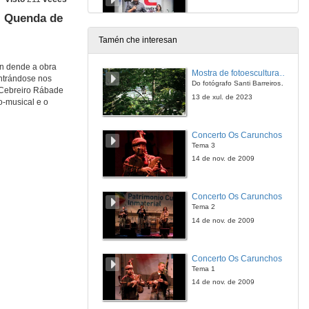
 - Quenda de
13 de abr. de 2018
Tamén che interesan
Discursos feministas na Galiza de comezos do S. XX: entre o feminismo 'españolista' e o nacionalismo galego
Intervención de Olga Castro
ón dende a obra
Mostra de fotoesculturas Overtraz
entrándose nos
13 de abr. de 2018
Do fotógrafo Santi Barreiros e o escultor Nito Contreras.
o Cebreiro Rábade
13 de xul. de 2023
co-musical e o
Discursos feministas na Galiza de comezos do S. XX: entre o feminismo 'españolista' e o nacionalismo galego - Quenda de cuestións
Concerto Os Carunchos
13 de abr. de 2018
Tema 3
14 de nov. de 2009
Presentación da mesa redonda: Feminismos Ibéricos desde a ‘Transición’ e do 25 de Abril até hoje
Concerto Os Carunchos
13 de abr. de 2018
Tema 2
14 de nov. de 2009
Feminismos Ibéricos desde a ‘Transición’ e do 25 de Abril até hoje
Mesa redonda
Concerto Os Carunchos
13 de abr. de 2018
Tema 1
14 de nov. de 2009
Presentación do recital poético-musical