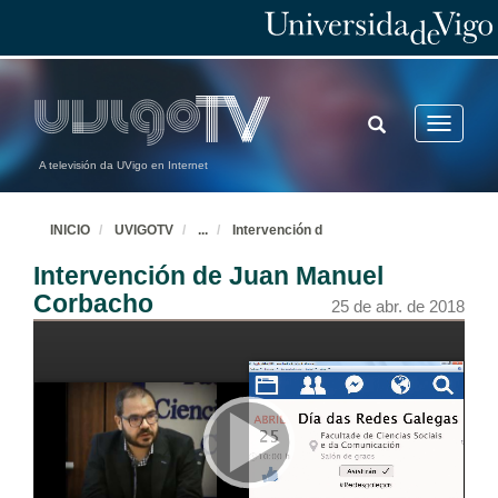
TOGGLE
Toggle
SEARCH
navigatio
A televisión da UVigo en Internet
INICIO
UVIGOTV
...
Intervención d
Intervención de Juan Manuel
Corbacho
25 de abr. de 2018