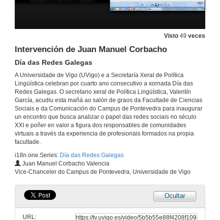
Visto
49
veces
Intervención de Juan Manuel Corbacho
Día das Redes Galegas
A Universidade de Vigo (UVigo) e a Secretaría Xeral de Política
Lingüística celebran por cuarto ano consecutivo a xornada Día das
Redes Galegas. O secretario xeral de Política Lingüística, Valentín
García, acudiu esta mañá ao salón de graos da Facultade de Ciencias
Sociais e da Comunicación do Campus de Pontevedra para inaugurar
Intervención de Xavier Martínez
un encontro que busca analizar o papel das redes sociais no século
Día das Redes Galegas
XXI e poñer en valor a figura dos responsables de comunidades
25 de abr. de 2018
virtuais a través da experiencia de profesionais formados na propia
facultade.
i18n.one.Series:
Día das Redes Galegas
Intervención de Paulo Cabral es
Juan Manuel Corbacho Valencia
Día das Redes Galegas
Vice-Chanceler do Campus de Pontevedra, Universidade de Vigo
25 de abr. de 2018
Ocultar
Intervención de Xosé Baamonde
Día das Redes Galegas
URL:
25 de abr. de 2018