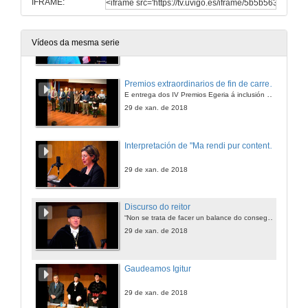
IFRAME:
Entrada da comitiva e apertura do acto
Interpretación de "Gabriel´s oboe" de Ennio Morricone
Vídeos da mesma serie
29 de xan. de 2018
Premios extraordinarios de fin de carreira, grao e doutoramento curso 2016/2017
E entrega dos IV Premios Egeria á inclusión da perspectiva de xénero nos traballos de fin de grao e mestrado
29 de xan. de 2018
Interpretación de "Ma rendi pur contento" de Vicenzo Bellini
29 de xan. de 2018
Discurso do reitor
“Non se trata de facer un balance do conseguido e do inacabado, senón o contrario. Trátase de agradecerlles a todos e todas, así como aos diferentes r
29 de xan. de 2018
Gaudeamos Igitur
29 de xan. de 2018