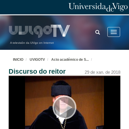
TOGGLE
Toggle
SEARCH
navigatio
A televisión da UVigo en Internet
INICIO
UVIGOTV
Acto académico de S
...
Discurso do reitor
29 de xan. de 2018