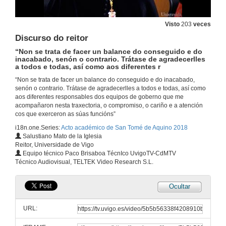
Visto
203
veces
Discurso do reitor
“Non se trata de facer un balance do conseguido e do
inacabado, senón o contrario. Trátase de agradecerlles
a todos e todas, así como aos diferentes r
“Non se trata de facer un balance do conseguido e do inacabado,
senón o contrario. Trátase de agradecerlles a todos e todas, así como
aos diferentes responsables dos equipos de goberno que me
acompañaron nesta traxectoria, o compromiso, o cariño e a atención
cos que exerceron as súas funcións”
i18n.one.Series:
Acto académico de San Tomé de Aquino 2018
Salustiano Mato de la Iglesia
Reitor, Universidade de Vigo
Equipo técnico Paco Brisaboa TécnIco UvigoTV-CdMTV
Técnico Audiovisual, TELTEK Video Research S.L.
Ocultar
Acto académico da festividade de San Tomé de Aquino 2018
Na celebración do seu patrón, a Universidade entregou preto de 80 premios ao alumnado
URL:
29 de xan. de 2018