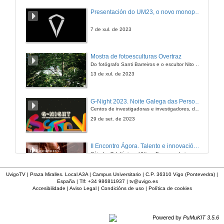
Apertura da mesa redonda
Presentación do UM23, o novo monopraza de UVigo Motorsport
8 de maio de 2012
7 de xul. de 2023
Mesa redonda: A Historia en Construción: Xornalismo e Historia Actual
Mostra de fotoesculturas Overtraz
Do fotógrafo Santi Barreiros e o escultor Nito Contreras.
8 de maio de 2012
13 de xul. de 2023
G-Night 2023. Noite Galega das Persoas Investigadoras. Conciencias creativas
Centos de investigadoras e investigadores, decenas de actividades e sete cidades
29 de set. de 2023
II Encontro Ágora. Talento e innovación na era da transformación dixital
Cátedra Telefónica - UVigo. Espazos de innovación
31 de out. de 2023
UvigoTV | Praza Miralles. Local A3A | Campus Universitario | C.P. 36310 Vigo (Pontevedra) |
España | Tlf: +34 986811937 |
tv@uvigo.es
Accesibilidade
|
Aviso Legal
|
Condicións de uso
|
Política de cookies
Feira EmpregoinCampus Vigo 2024
Preto de medio millar de alumnas e alumnos buscan coñecer máis de preto as oportunidades que lles achegan as arredor de medio cento de empresas que participan na edición viguesa da feira. Xunto coa visita aos stands, durante a feria desenvólvense varias actividades complementarias, como obradoiros, conversas, mesas redondas ou o pasaporte de empregabilidade, un espazo no que poderán recibir asesoramento sobre o seu CV.
29 de feb. de 2024
Powered by
PuMuKIT 3.5.6