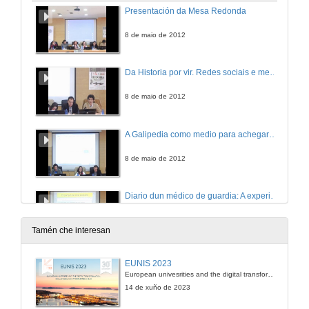
Presentación da Mesa Redonda
8 de maio de 2012
Da Historia por vir. Redes sociais e meta-relatos polifónicos, retos histórico-bio-gráficos
8 de maio de 2012
A Galipedia como medio para achegarse á historia
8 de maio de 2012
Diario dun médico de guardia: A experiencia dun blog
8 de maio de 2012
Tamén che interesan
A visión e o tratamento da temática histórica no xornalismo
EUNIS 2023
European univesrities and the digital transformation: challenges and opportunities ahead
8 de maio de 2012
14 de xuño de 2023