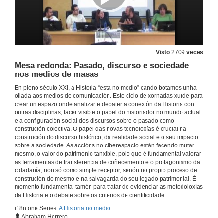
Visto
2709
veces
Mesa redonda: Pasado, discurso e sociedade
nos medios de masas
En pleno século XXI, a Historia “está no medio” cando botamos unha
ollada aos medios de comunicación. Este ciclo de xornadas xurde para
crear un espazo onde analizar e debater a conexión da Historia con
outras disciplinas, facer visible o papel do historiador no mundo actual
e a configuración social dos discursos sobre o pasado como
construción colectiva. O papel das novas tecnoloxías é crucial na
construción do discurso histórico, da realidade social e o seu impacto
Presentación da Mesa Redonda
sobre a sociedade. As accións no ciberespacio están facendo mutar
mesmo, o valor do patrimonio tanxible, polo que é fundamental valorar
7 de maio de 2012
as ferramentas de transferencia de coñecemento e o protagonismo da
cidadanía, non só como simple receptor, senón no propio proceso de
construción do mesmo e na salvagarda do seu legado patrimonial. É
Errar e inevitable. A independencia da redacción e a nosa dependencia do público
momento fundamental tamén para tratar de evidenciar as metodoloxías
da Historia e o debate sobre os criterios de cientificidade.
7 de maio de 2012
i18n.one.Series:
A Historia no medio
Abraham Herrero