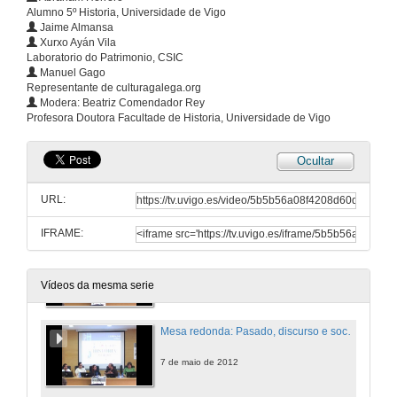
Alumno 5º Historia, Universidade de Vigo
Arqueoloxía e comunicación: no medio sen remedio e con moito medo
Jaime Almansa
Xurxo Ayán Vila
7 de maio de 2012
Laboratorio do Patrimonio, CSIC
Manuel Gago
Representante de culturagalega.org
Da ruina a filmina: un achegamento aos recursos audiovisuais na difusión do patrimonio galego
Modera: Beatriz Comendador Rey
Profesora Doutora Facultade de Historia, Universidade de Vigo
7 de maio de 2012
Ocultar
Recursos e Discursos: retos da construción do relato científico e da Historia nos novos medios de comunicación
URL:
7 de maio de 2012
IFRAME:
Apertura da mesa redonda
7 de maio de 2012
Vídeos da mesma serie
Mesa redonda: Pasado, discurso e sociedade nos medios de masas
7 de maio de 2012