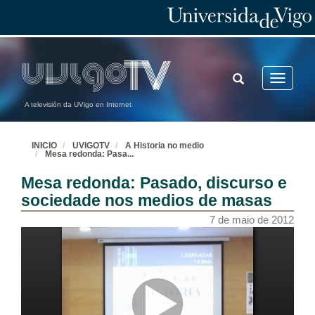
TOGGLE
Toggle
SEARCH
navigatio
A televisión da UVigo en Internet
INICIO
UVIGOTV
A Historia no medio
Mesa redonda: Pasa
...
Mesa redonda: Pasado, discurso e
sociedade nos medios de masas
7 de maio de 2012