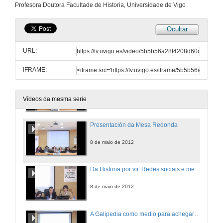
Profesora Doutora Facultade de Historia, Universidade de Vigo
7 de maio de 2012
Ocultar
Apertura da mesa redonda
URL:
7 de maio de 2012
IFRAME:
Mesa redonda: Pasado, discurso e sociedade nos medios de masas
7 de maio de 2012
Vídeos da mesma serie
Presentación da Mesa Redonda
8 de maio de 2012
Da Historia por vir. Redes sociais e meta-relatos polifónicos, retos histórico-bio-gráficos
8 de maio de 2012
A Galipedia como medio para achegarse á historia