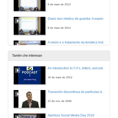
8 de maio de 2012
Diario dun médico de guardia: A experiencia dun blog
8 de maio de 2012
A visión e o tratamento da temática histórica no xornalismo
8 de maio de 2012
Tamén che interesan
Apertura da mesa redonda
An introduction to CV’s, letters, and job searching
8 de maio de 2012
16 de maio de 2012
Mesa redonda: A Historia en Construción: Xornalismo e Historia Actual
Transición discontinua de partículas de microgel termosensible
8 de maio de 2012
22 de nov. de 2006
Apertura Social Media Day 2016