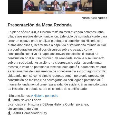
Visto
2481
veces
Presentación da Mesa Redonda
Presentación da Mesa Redonda
7 de maio de 2012
En pleno século XXI, a Historia “está no medio” cando botamos unha
ollada aos medios de comunicación. Este ciclo de xornadas xurde para
crear un espazo onde analizar e debater a conexión da Historia con
Errar e inevitable. A independencia da redacción e a nosa dependencia do público
outras disciplinas, facer visible o papel do historiador no mundo actual
e a configuración social dos discursos sobre o pasado como
7 de maio de 2012
construción colectiva. O papel das novas tecnoloxías é crucial na
construción do discurso histórico, da realidade social e o seu impacto
sobre a sociedade. As accións no ciberespacio están facendo mutar
Arqueoloxía e comunicación: no medio sen remedio e con moito medo
mesmo, o valor do patrimonio tanxible, polo que é fundamental valorar
as ferramentas de transferencia de coñecemento e o protagonismo da
7 de maio de 2012
cidadanía, non só como simple receptor, senón no propio proceso de
construción do mesmo e na salvagarda do seu legado patrimonial. É
momento fundamental tamén para tratar de evidenciar as metodoloxías
Da ruina a filmina: un achegamento aos recursos audiovisuais na difusión do patrimonio galego
da Historia e o debate sobre os criterios de cientificidade.
i18n.one.Series:
A Historia no medio
7 de maio de 2012
Laura Novelle López
Licenciada en Historia e DEA en Historia Contemporánea,
Universidade de Vigo
Recursos e Discursos: retos da construción do relato científico e da Historia nos novos medios de comunicación
Beatriz Comendador Rey