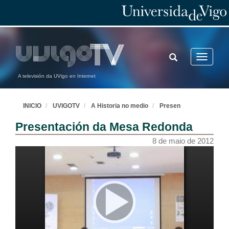
TOGGLE
Toggle
SEARCH
navigatio
A televisión da UVigo en Internet
INICIO
UVIGOTV
A Historia no medio
Presen
Presentación da Mesa Redonda
8 de maio de 2012