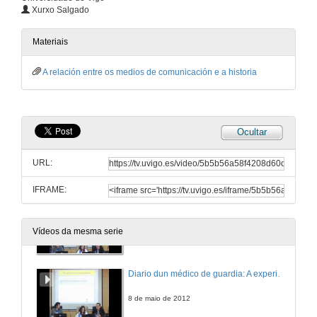
Xurxo Salgado
Mesa redonda: Pasado, discurso e sociedade nos medios de masas
Materiais
7 de maio de 2012
A relación entre os medios de comunicación e a historia
Presentación da Mesa Redonda
8 de maio de 2012
Ocultar
Da Historia por vir. Redes sociais e meta-relatos polifónicos, retos histórico-bio-gráficos
URL:
8 de maio de 2012
IFRAME:
A Galipedia como medio para achegarse á historia
Vídeos da mesma serie
8 de maio de 2012
Diario dun médico de guardia: A experiencia dun blog
8 de maio de 2012