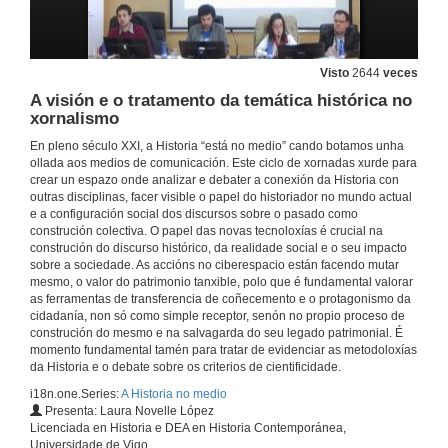
Errar e inevitable. A independencia da redacción e a nosa dependencia do público
7 de maio de 2012
Visto
2644
veces
A visión e o tratamento da temática histórica no
xornalismo
Arqueoloxía e comunicación: no medio sen remedio e con moito medo
En pleno século XXI, a Historia “está no medio” cando botamos unha
7 de maio de 2012
ollada aos medios de comunicación. Este ciclo de xornadas xurde para
crear un espazo onde analizar e debater a conexión da Historia con
outras disciplinas, facer visible o papel do historiador no mundo actual
Da ruina a filmina: un achegamento aos recursos audiovisuais na difusión do patrimonio galego
e a configuración social dos discursos sobre o pasado como
construción colectiva. O papel das novas tecnoloxías é crucial na
7 de maio de 2012
construción do discurso histórico, da realidade social e o seu impacto
sobre a sociedade. As accións no ciberespacio están facendo mutar
mesmo, o valor do patrimonio tanxible, polo que é fundamental valorar
Recursos e Discursos: retos da construción do relato científico e da Historia nos novos medios de comunicación
as ferramentas de transferencia de coñecemento e o protagonismo da
cidadanía, non só como simple receptor, senón no propio proceso de
construción do mesmo e na salvagarda do seu legado patrimonial. É
7 de maio de 2012
momento fundamental tamén para tratar de evidenciar as metodoloxías
da Historia e o debate sobre os criterios de cientificidade.
Apertura da mesa redonda
i18n.one.Series:
A Historia no medio
Presenta: Laura Novelle López
7 de maio de 2012
Licenciada en Historia e DEA en Historia Contemporánea,
Universidade de Vigo