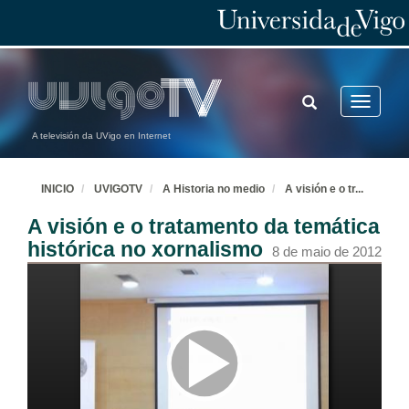
TOGGLE
Toggle
SEARCH
navigatio
A televisión da UVigo en Internet
INICIO
UVIGOTV
A Historia no medio
A visión e o tr
...
A visión e o tratamento da temática
histórica no xornalismo
8 de maio de 2012
Presentación da Mesa Redonda
7 de maio de 2012