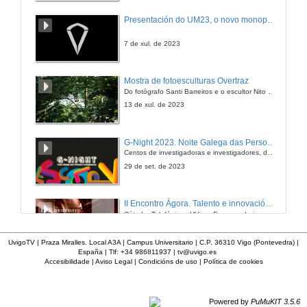
Presentación do UM23, o novo monopraza de UVigo Motorsport
7 de xul. de 2023
Mostra de fotoesculturas Overtraz
Do fotógrafo Santi Barreiros e o escultor Nito Contreras.
13 de xul. de 2023
G-Night 2023. Noite Galega das Persoas Investigadoras. Conciencias creativas
Centos de investigadoras e investigadores, decenas de actividades e sete cidades
29 de set. de 2023
II Encontro Ágora. Talento e innovación na era da transformación dixital
Cátedra Telefónica - UVigo. Espazos de innovación
31 de out. de 2023
UvigoTV | Praza Miralles. Local A3A | Campus Universitario | C.P. 36310 Vigo (Pontevedra) |
España | Tlf: +34 986811937 |
tv@uvigo.es
Accesibilidade
|
Aviso Legal
|
Condicións de uso
|
Política de cookies
Feira EmpregoinCampus Vigo 2024
Preto de medio millar de alumnas e alumnos buscan coñecer máis de preto as oportunidades que lles achegan as arredor de medio cento de empresas que participan na edición viguesa da feira. Xunto coa visita aos stands, durante a feria desenvólvense varias actividades complementarias, como obradoiros, conversas, mesas redondas ou o pasaporte de empregabilidade, un espazo no que poderán recibir asesoramento sobre o seu CV.
29 de feb. de 2024
Powered by
PuMuKIT 3.5.6