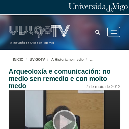
TOGGLE
Toggle
SEARCH
navigatio
A televisión da UVigo en Internet
INICIO
UVIGOTV
A Historia no medio
...
Arqueoloxía e comunicación: no
medio sen remedio e con moito
medo
7 de maio de 2012