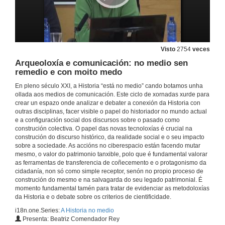
Visto
2754
veces
Arqueoloxía e comunicación: no medio sen
remedio e con moito medo
En pleno século XXI, a Historia “está no medio” cando botamos unha
ollada aos medios de comunicación. Este ciclo de xornadas xurde para
crear un espazo onde analizar e debater a conexión da Historia con
outras disciplinas, facer visible o papel do historiador no mundo actual
e a configuración social dos discursos sobre o pasado como
construción colectiva. O papel das novas tecnoloxías é crucial na
construción do discurso histórico, da realidade social e o seu impacto
sobre a sociedade. As accións no ciberespacio están facendo mutar
mesmo, o valor do patrimonio tanxible, polo que é fundamental valorar
as ferramentas de transferencia de coñecemento e o protagonismo da
cidadanía, non só como simple receptor, senón no propio proceso de
construción do mesmo e na salvagarda do seu legado patrimonial. É
momento fundamental tamén para tratar de evidenciar as metodoloxías
da Historia e o debate sobre os criterios de cientificidade.
i18n.one.Series:
A Historia no medio
Presenta: Beatriz Comendador Rey