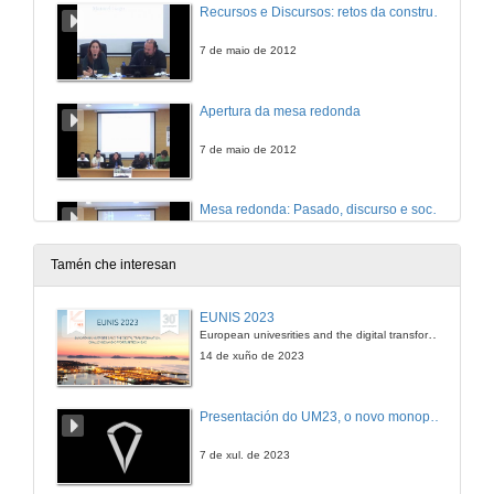
Recursos e Discursos: retos da construción do relato científico e da Historia nos novos medios de comunicación
7 de maio de 2012
Apertura da mesa redonda
7 de maio de 2012
Mesa redonda: Pasado, discurso e sociedade nos medios de masas
7 de maio de 2012
Tamén che interesan
Presentación da Mesa Redonda
EUNIS 2023
European univesrities and the digital transformation: challenges and opportunities ahead
8 de maio de 2012
14 de xuño de 2023
Da Historia por vir. Redes sociais e meta-relatos polifónicos, retos histórico-bio-gráficos
Presentación do UM23, o novo monopraza de UVigo Motorsport
8 de maio de 2012
7 de xul. de 2023