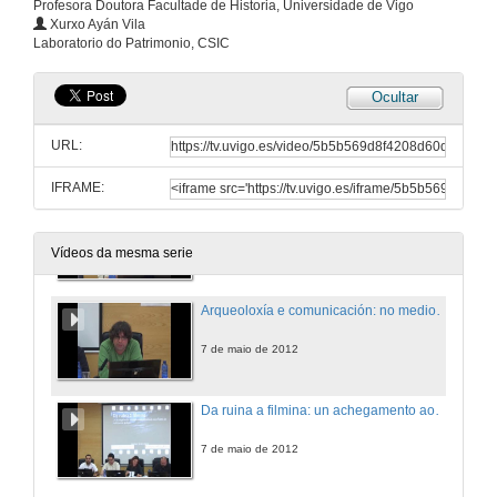
Profesora Doutora Facultade de Historia, Universidade de Vigo
Xurxo Ayán Vila
Laboratorio do Patrimonio, CSIC
Ocultar
Presentación da Mesa Redonda
URL:
7 de maio de 2012
IFRAME:
Errar e inevitable. A independencia da redacción e a nosa dependencia do público
7 de maio de 2012
Vídeos da mesma serie
Arqueoloxía e comunicación: no medio sen remedio e con moito medo
7 de maio de 2012
Da ruina a filmina: un achegamento aos recursos audiovisuais na difusión do patrimonio galego
7 de maio de 2012