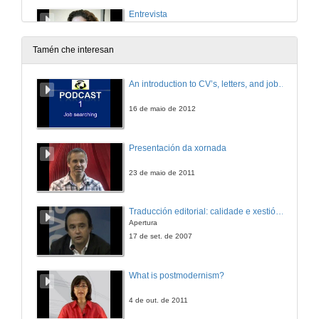
Entrevista
14 de xuño de 2010
Tamén che interesan
Entrevista
An introduction to CV’s, letters, and job searching
14 de xuño de 2010
16 de maio de 2012
Entrevista
Presentación da xornada
14 de xuño de 2010
23 de maio de 2011
Entrevista
Traducción editorial: calidade e xestión de proxectos
Apertura
14 de xuño de 2010
17 de set. de 2007
What is postmodernism?
4 de out. de 2011