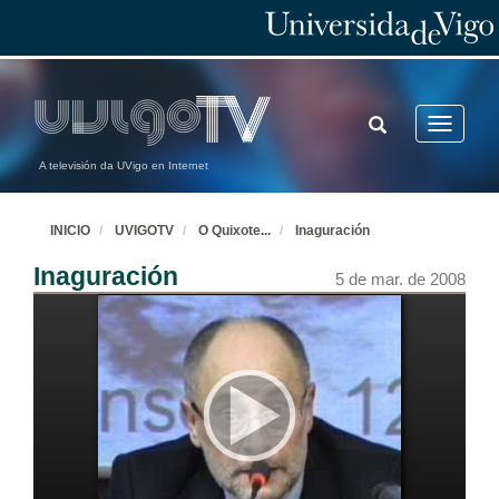
TOGGLE
Toggle
SEARCH
navigatio
A televisión da UVigo en Internet
INICIO
UVIGOTV
O Quixote
...
Inaguración
Inaguración
5 de mar. de 2008