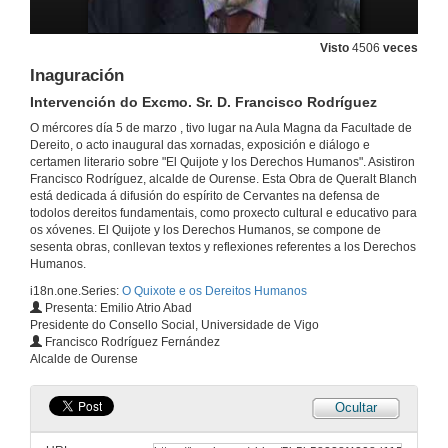
Visto
4506
veces
Inaguración
Intervención do Excmo. Sr. D. Francisco Rodríguez
O mércores día 5 de marzo , tivo lugar na Aula Magna da Facultade de
Dereito, o acto inaugural das xornadas, exposición e diálogo e
certamen literario sobre "El Quijote y los Derechos Humanos". Asistiron
Francisco Rodríguez, alcalde de Ourense. Esta Obra de Queralt Blanch
está dedicada á difusión do espírito de Cervantes na defensa de
todolos dereitos fundamentais, como proxecto cultural e educativo para
os xóvenes. El Quijote y los Derechos Humanos, se compone de
sesenta obras, conllevan textos y reflexiones referentes a los Derechos
Humanos.
i18n.one.Series:
O Quixote e os Dereitos Humanos
Presenta: Emilio Atrio Abad
Presidente do Consello Social, Universidade de Vigo
Francisco Rodríguez Fernández
Alcalde de Ourense
Ocultar
Exposición Pictórica "O Quixote e os Dereitos Humanos"
D. Juan Queralt