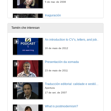
5 de mar. de 2008
Inaguración
Intervención de D. Iago Fariñas
5 de mar. de 2008
Tamén che interesan
Inaguración
An introduction to CV’s, letters, and job searching
Intervención de D. Emilio Atrio
5 de mar. de 2008
16 de maio de 2012
Inaguración
Presentación da xornada
Intervención de D. Juan Queralt
5 de mar. de 2008
23 de maio de 2011
Cervantes e o Quixote: Símbolos do respeto ós Dereitos Fundamentais das Persoas
Traducción editorial: calidade e xestión de proxectos
Apertura
5 de mar. de 2008
17 de set. de 2007
Cervantes e o Quixote: Símbolos do respeto ós Dereitos Fundamentais das Persoas
What is postmodernism?
Quenda de preguntas