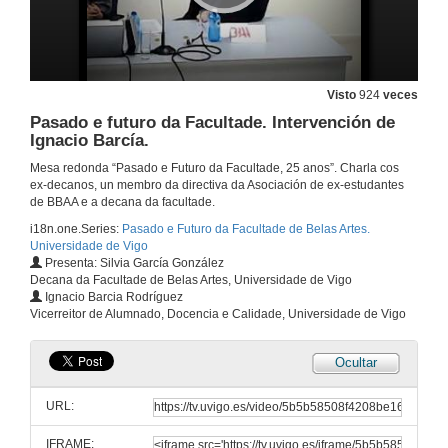
Visto
924
veces
Pasado e futuro da Facultade. Apertura.
Pasado e futuro da Facultade. Intervención de
Ignacio Barcía.
30 de out. de 2015
Mesa redonda “Pasado e Futuro da Facultade, 25 anos”. Charla cos
ex-decanos, un membro da directiva da Asociación de ex-estudantes
Pasado e futuro da Facultade. Intervención de José Roselló.
de BBAA e a decana da facultade.
i18n.one.Series:
Pasado e Futuro da Facultade de Belas Artes.
30 de out. de 2015
Universidade de Vigo
Presenta: Silvia García González
Decana da Facultade de Belas Artes, Universidade de Vigo
Pasado e futuro da Facultade. Intervención de Juan Fernando de la Iglesia.
Ignacio Barcia Rodríguez
Vicerreitor de Alumnado, Docencia e Calidade, Universidade de Vigo
30 de out. de 2015
Ocultar
Pasado e futuro da Facultade. Intervención de José Chavete.
URL:
30 de out. de 2015
IFRAME: