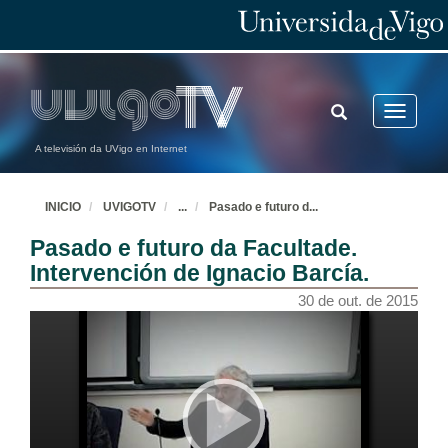
TOGGLE
Toggle
SEARCH
navigatio
A televisión da UVigo en Internet
INICIO
UVIGOTV
...
Pasado e futuro d
...
Pasado e futuro da Facultade.
Intervención de Ignacio Barcía.
30 de out. de 2015