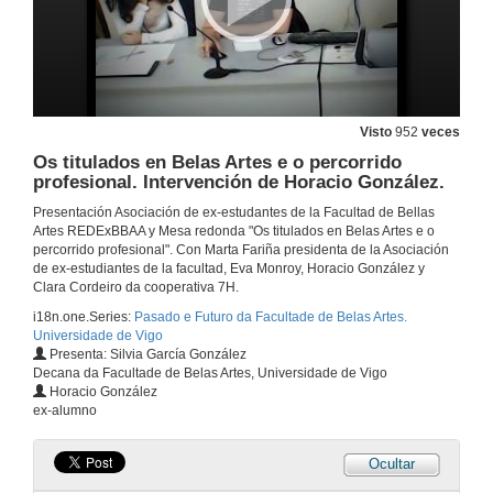
30 de out. de 2015
Pasado e futuro da Facultade. Intervención de Jesus Hernández.
30 de out. de 2015
Visto
952
veces
Os titulados en Belas Artes e o percorrido
profesional. Intervención de Horacio González.
Pasado e futuro da Facultade. Intervención de Ignacio Barcía.
Presentación Asociación de ex-estudantes de la Facultad de Bellas
30 de out. de 2015
Artes REDExBBAA y Mesa redonda "Os titulados en Belas Artes e o
percorrido profesional". Con Marta Fariña presidenta de la Asociación
de ex-estudiantes de la facultad, Eva Monroy, Horacio González y
Pasado e futuro da Facultade. Intervención de Juan Carlos Meana.
Clara Cordeiro da cooperativa 7H.
i18n.one.Series:
Pasado e Futuro da Facultade de Belas Artes.
30 de out. de 2015
Universidade de Vigo
Presenta: Silvia García González
Decana da Facultade de Belas Artes, Universidade de Vigo
Pasado e futuro da Facultade. Rolda de Preguntas.
Horacio González
ex-alumno
30 de out. de 2015
Ocultar
Os titulados en Belas Artes e o percorrido profesional. Apertura.